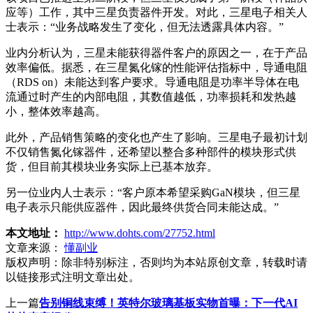
应等）工作，其中三星负责器件开发。对此，三星电子相关人
士表示：“业务战略发生了变化，但无法透露具体内容。”
业内分析认为，三星未能获得器件客户的原因之一，在于产品
效率偏低。据悉，在三星氮化镓的性能评估指标中，导通电阻
（RDS on）未能达到客户要求。导通电阻是功率半导体在电
流通过时产生的内部电阻，其数值越低，功率损耗和发热越
小，整体效率越高。
此外，产品销售策略的变化也产生了影响。三星电子最初计划
不仅销售氮化镓器件，还希望以整合多种部件的模块形式供
货，但目前其模块业务实际上已基本放弃。
另一位业内人士表示：“客户原本希望采购GaN模块，但三星
电子表示只能供应器件，因此最终供货合同未能达成。”
本文地址：
http://www.dohts.com/27752.html
文章来源：
懂副业
版权声明：
除非特别标注，否则均为本站原创文章，转载时请
以链接形式注明文章出处。
上一篇
告别铜线束缚！英特尔玻璃基板实物首曝：下一代AI