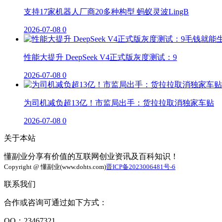
支持17家机器人厂商20多种构型 蚂蚁灵波LingB
2026-07-08
0
性能大提升 DeepSeek V4正式版灰度测试：9
2026-07-08
0
为司机减负超13亿！市监局出手：货拉拉取消独家车贴
2026-07-08
0
关于本站
懂副业分享有价值的互联网创业资讯及百科知识！
Copyright @ 懂副业(www.dohts.com)
晋ICP备2023006481号-6
联系我们
合作或咨询可通过如下方式：
QQ：23467321