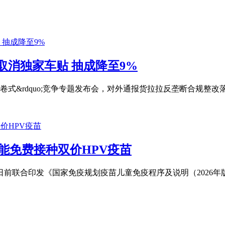
取消独家车贴 抽成降至9%
o;内卷式&rdquo;竞争专题发布会，对外通报货拉拉反垄断合规
能免费接种双价HPV疫苗
日前联合印发《国家免疫规划疫苗儿童免疫程序及说明（2026