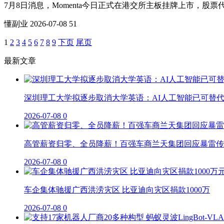
7月8日消息，Momenta今日正式在港交所主板挂牌上市，股票代码68
懂副业
2026-07-08
51
1
2
3
4
5
6
7
8
9
下页
尾页
最新文章
深圳理工大学拟逐步取消大学英语：AI人工智能已可替
2026-07-08
0
高管薪资归零、全员降薪！百强车商兰天集团回应暴雷传
2026-07-08
0
车企集体驰援广西洪涝灾区 比亚迪向灾区捐款1000万
2026-07-08
0