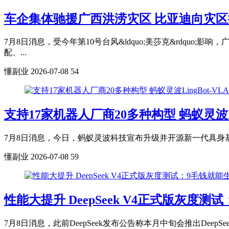
车企集体驰援广西洪涝灾区 比亚迪向灾区捐
7月8日消息，受今年第10号台风&ldquo;美莎克&rdq
配、...
懂副业
2026-07-08
54
支持17家机器人厂商20多种构型 蚂蚁灵波Lin
7月8日消息，今日，蚂蚁灵波科技宣布升级并开源新一代具身基座模型 LingB
懂副业
2026-07-08
59
性能大提升 DeepSeek V4正式版灰度
7月8日消息，此前DeepSeek发布公告称本月中旬会推出De