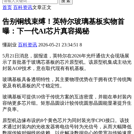
搜 索
首页
百科资讯
文章正文
告别铜线束缚！英特尔玻璃基板实物首
曝：下一代AI芯片真容揭秘
懂副业
百科资讯
2026-05-21 23:34:51
8
5月21日消息，据报道，英特尔在2026年光纤通信大会现场展
示了首批基于玻璃芯基板的芯片原型机。该原型机集成主动光
封装AOP技术，意在取代现有有机基板。
玻璃基板具备透明特性，其主要物理优势在于拥有优于传统陶
瓷及有机基板的尺寸稳定性。
玻璃基板可提供10倍于传统方案的互连密度，并能在单封装内
容纳更多芯片组。矩形晶圆设计较传统圆形晶圆能显著提升生
产良率。
原型机边缘布设的8个黄色芯片为同封装光学CPO接口。该技
术通过封装内的光收发器将电信号转为光信号，从而大幅降低
数据传输对铜线的依赖，以此解决数据中心的带宽与传输速度