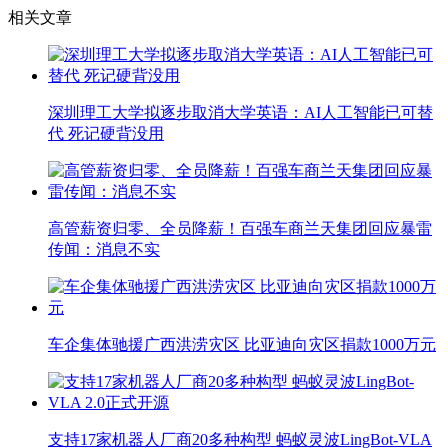
相关文章
深圳理工大学拟逐步取消大学英语：AI人工智能已可替
代 死记硬背没用
高管薪资归零、全员降薪！百强车商兰天集团回应暴雷
传闻：消息不实
车企集体驰援广西洪涝灾区 比亚迪向灾区捐款1000万元
支持17家机器人厂商20多种构型 蚂蚁灵波LingBot-VLA