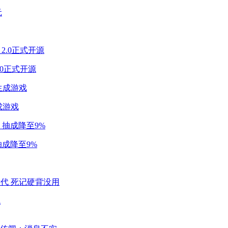
2.0正式开源
成游戏
成降至9%
代