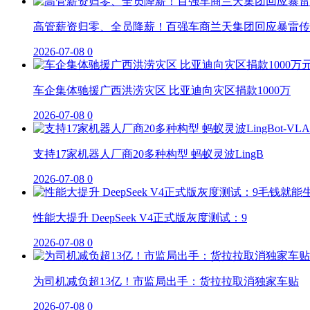
高管薪资归零、全员降薪！百强车商兰天集团回应暴雷传
2026-07-08
0
车企集体驰援广西洪涝灾区 比亚迪向灾区捐款1000万
2026-07-08
0
支持17家机器人厂商20多种构型 蚂蚁灵波LingB
2026-07-08
0
性能大提升 DeepSeek V4正式版灰度测试：9
2026-07-08
0
为司机减负超13亿！市监局出手：货拉拉取消独家车贴
2026-07-08
0