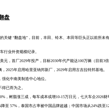
翻盘
注的关键 “翻盘地”，目前，丰田、铃木、本田等巨头正以前所
汽车行业外资规模纪录。
元，首厂2029年投产，目标2030年代产能达100万辆（目前
万辆，2025年启用哈里亚纳邦新厂，2029年启用古吉拉特邦基地。
车，强化中南美制造中心地位。
不得已而为之。
，树脂涨三成，每车成本或增10-15万日元，七大车企2026财年
至 57%，泰国市占率被中国品牌超越；中国市场从24%跌至1