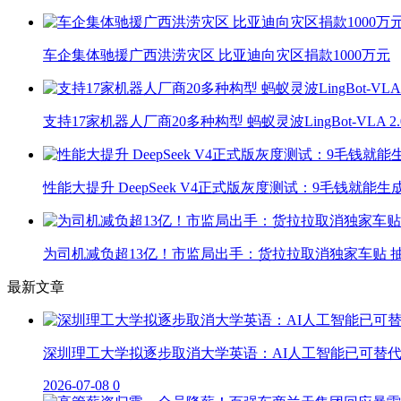
车企集体驰援广西洪涝灾区 比亚迪向灾区捐款1000万元
支持17家机器人厂商20多种构型 蚂蚁灵波LingBot-VLA 
性能大提升 DeepSeek V4正式版灰度测试：9毛钱就能生
为司机减负超13亿！市监局出手：货拉拉取消独家车贴 抽
最新文章
深圳理工大学拟逐步取消大学英语：AI人工智能已可替
2026-07-08
0