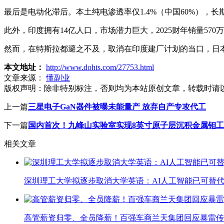
最后是电动化滞后。本土纯电渗透率仅1.4%（中国60%），
此外，印度拥有14亿人口，市场潜力巨大，2025财年销量5
然而，在特斯拉都避之不及，取消在印度建厂计划的当口，日
本文地址：
http://www.dohts.com/27753.html
文章来源：
懂副业
版权声明：
除非特别标注，否则均为本站原创文章，转载时请
上一篇
三星电子GaN器件被曝未能量产 放弃自产专攻代工
下一篇
国内首次！九峰山实验室实现8英寸原子层沉积金属钼
相关文章
深圳理工大学拟逐步取消大学英语：AI人工智能已可替代
高管薪资归零、全员降薪！百强车商兰天集团回应暴雷传