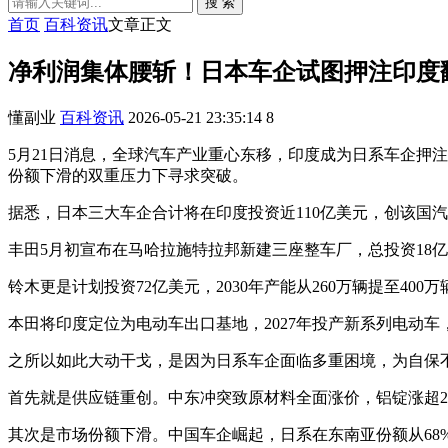
搜 索
首页
百科资讯
文章正文
净利润集体腰斩！日本车企试图押注印度
懂副业
百科资讯
2026-05-21 23:35:14
8
5月21日消息，全球汽车产业重心东移，印度成为日系车企押
份额下滑的双重压力下寻求突破。
据悉，日本三大车企合计将在印度投资近110亿美元，创该国
丰田5月初宣布在马哈拉施特拉邦新建三座整车厂，总投资18亿美
铃木更是计划投资72亿美元，2030年产能从260万辆提至400
本田将印度定位为电动车出口基地，2027年投产新系列电动
之所以如此大动干戈，是因为日系车企面临多重困境，为自保
首先就是供应链重创。中东冲突致原材料全面涨价，铝锭涨超20%
其次是市场份额下滑。中国车企崛起，日系在东南亚份额从68%降