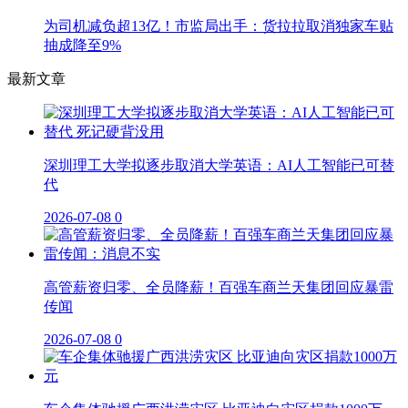
为司机减负超13亿！市监局出手：货拉拉取消独家车贴
抽成降至9%
最新文章
深圳理工大学拟逐步取消大学英语：AI人工智能已可替
代
2026-07-08
0
高管薪资归零、全员降薪！百强车商兰天集团回应暴雷
传闻
2026-07-08
0