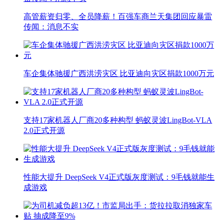
高管薪资归零、全员降薪！百强车商兰天集团回应暴雷
传闻：消息不实
车企集体驰援广西洪涝灾区 比亚迪向灾区捐款1000万元
支持17家机器人厂商20多种构型 蚂蚁灵波LingBot-VLA
2.0正式开源
性能大提升 DeepSeek V4正式版灰度测试：9毛钱就能生
成游戏