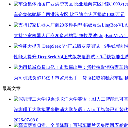
车企集体驰援广西洪涝灾区 比亚迪向灾区捐款1000万元
支持17家机器人厂商20多种构型 蚂蚁灵波LingBot-VLA 
性能大提升 DeepSeek V4正式版灰度测试：9毛钱就能生
为司机减负超13亿！市监局出手：货拉拉取消独家车贴 抽
最新文章
深圳理工大学拟逐步取消大学英语：AI人工智能已可替
2026-07-08
0