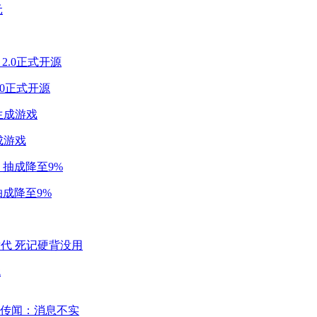
2.0正式开源
成游戏
成降至9%
代