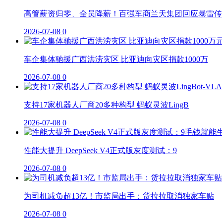
高管薪资归零、全员降薪！百强车商兰天集团回应暴雷传
2026-07-08
0
车企集体驰援广西洪涝灾区 比亚迪向灾区捐款1000万
2026-07-08
0
支持17家机器人厂商20多种构型 蚂蚁灵波LingB
2026-07-08
0
性能大提升 DeepSeek V4正式版灰度测试：9
2026-07-08
0
为司机减负超13亿！市监局出手：货拉拉取消独家车贴
2026-07-08
0