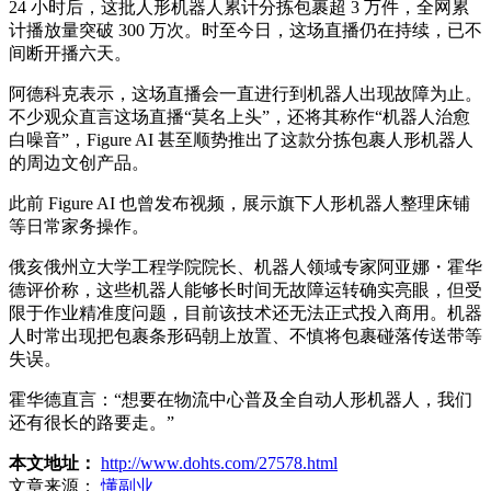
24 小时后，这批人形机器人累计分拣包裹超 3 万件，全网累
计播放量突破 300 万次。时至今日，这场直播仍在持续，已不
间断开播六天。
阿德科克表示，这场直播会一直进行到机器人出现故障为止。
不少观众直言这场直播“莫名上头”，还将其称作“机器人治愈
白噪音”，Figure AI 甚至顺势推出了这款分拣包裹人形机器人
的周边文创产品。
此前 Figure AI 也曾发布视频，展示旗下人形机器人整理床铺
等日常家务操作。
俄亥俄州立大学工程学院院长、机器人领域专家阿亚娜・霍华
德评价称，这些机器人能够长时间无故障运转确实亮眼，但受
限于作业精准度问题，目前该技术还无法正式投入商用。机器
人时常出现把包裹条形码朝上放置、不慎将包裹碰落传送带等
失误。
霍华德直言：“想要在物流中心普及全自动人形机器人，我们
还有很长的路要走。”
本文地址：
http://www.dohts.com/27578.html
文章来源：
懂副业