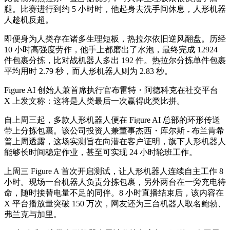
腿。比赛进行到约 5 小时时，他起身去洗手间休息，人形机器
人趁机反超。
即便身为人类存在诸多生理短板，热拉尔依旧逆风翻盘。历经
10 小时高强度劳作，他手上都磨出了水泡，最终完成 12924
件包裹分拣，比对战机器人多出 192 件。热拉尔分拣单件包裹
平均用时 2.79 秒，而人形机器人则为 2.83 秒。
Figure AI 创始人兼首席执行官布雷特・阿德科克在社交平台
X 上发文称：这将是人类最后一次赢得此类比拼。
自上周三起，多款人形机器人便在 Figure AI 总部的环形传送
带上分拣包裹。该公司投资人兼董事杰西・库尔斯 - 布兰肯希
普上周透露，这场实测旨在向潜在客户证明，旗下人形机器人
能够长时间稳定作业，甚至可实现 24 小时轮班工作。
上周三 Figure A 首次开启测试，让人形机器人连续自主工作 8
小时。现场一台机器人负责分拣包裹，另外两台在一旁充电待
命，随时接替电量不足的同伴。8 小时直播结束后，该内容在
X 平台播放量突破 150 万次，网友还为三台机器人取名鲍勃、
弗兰克与加里。