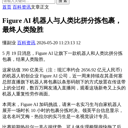
搜 索
首页
百科资讯
文章正文
Figure AI 机器人与人类比拼分拣包裹，
最终人类险胜
懂副业
百科资讯
2026-05-20 11:23:13
12
5 月 19 日消息，Figure AI 让旗下一款机器人和人类比拼分拣
包裹，结果人类险胜。
这家估值 390 亿美元（注：现汇率约合 2656.92 亿元人民币）
的机器人初创企业 Figure AI 公司，近一周来持续在其圣何塞
总部直播旗下机器人将包裹以条形码朝下的方式放置在传送带
上的全过程，数百万网友涌入直播间，观看这场新奇又上头的
机器人重复性劳作画面。
本周末，Figure AI 加码挑战，请来一名实习生与自家机器人
展开一场时长 10 小时的包裹分拣对决。领英平台信息显示，
这名名叫艾梅・热拉尔的实习生是一名视觉设计专员。
比赛前期热拉尔一直占据优势，可人体生理极限很快拖了后