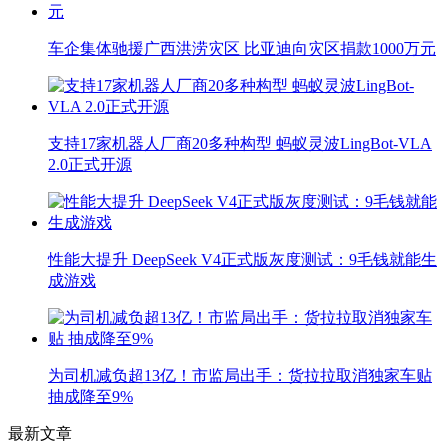
车企集体驰援广西洪涝灾区 比亚迪向灾区捐款1000万元
支持17家机器人厂商20多种构型 蚂蚁灵波LingBot-VLA
2.0正式开源
性能大提升 DeepSeek V4正式版灰度测试：9毛钱就能生
成游戏
为司机减负超13亿！市监局出手：货拉拉取消独家车贴
抽成降至9%
最新文章