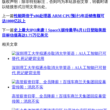
版权声明：
除非特别标注，否则均为本站原创文章，转载时请
以链接形式注明文章出处。
上一篇
性能两倍于x86处理器 ARM CPU预计5年后销售额可
达1000亿以上
下一篇
史上最大IPO来袭！SpaceX据传最早6月12日登陆美股
目标估值高达1.75万亿美元
相关文章
深圳理工大学拟逐步取消大学英语：AI人工智能已可替
代 死记硬背没用
高管薪资归零、全员降薪！百强车商兰天集团回应暴雷
传闻：消息不实