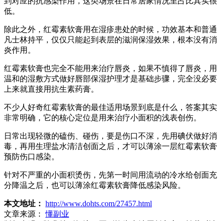
到对应的抗感染作用，这类场景在日常居家情况里占比其实很
低。
除此之外，红霉素软膏用在湿疹患处的时候，功效基本和普通
凡士林持平，仅仅只能起到表层的滋润保湿效果，根本没有消
炎作用。
红霉素软膏也完全不能用来治疗唇炎，如果不慎得了唇炎，用
温和的湿敷方式做好唇部保湿护理才是基础步骤，完全没必要
上来就直接用抗生素药膏。
不少人好奇红霉素软膏的最佳适用场景到底是什么，答案其实
非常明确，它的核心定位是用来治疗小面积的浅表创伤。
日常出现轻微的磕伤、碰伤，要是伤口不深，先用碘伏做好消
毒，再用生理盐水清洁创面之后，才可以薄涂一层红霉素软膏
预防伤口感染。
针对不严重的小面积烫伤，先第一时间用流动的冷水给创面充
分降温之后，也可以薄涂红霉素软膏降低感染风险。
本文地址：
http://www.dohts.com/27457.html
文章来源：
懂副业