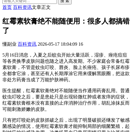
搜 索
首页
百科资讯
文章正文
红霉素软膏绝不能随便用：很多人都搞错
了
懂副业
百科资讯
2026-05-17 18:04:09
16
5月16日消息，入夏之后蚊虫开始大量活跃，湿疹、痤疮痘痘
等各类换季皮肤问题也随之进入高发期。不少家庭会常备红霉
素软膏，不管是蚊虫叮咬、唇炎、脸上长痤疮、孩子长尿布疹
全都拿它涂，甚至还有人长期厚涂它用来缓解黑眼圈，把这款
非处方药膏当成了万能护肤神药。
医生提醒，红霉素软膏绝对不能随便当作通用药膏乱用。普通
蚊虫叮咬之后，要是患处只是出现轻微红肿或者发痒的症状，
红霉素软膏根本没有直接的止痒消肿治疗作用，胡乱涂抹反而
可能刺激娇嫩的皮肤。
只有把叮咬处的皮肤抓破之后，出现了明显破损还继发了敏感
菌感染的情况，使用红霉素软膏才能抑制局部的细菌繁殖，起