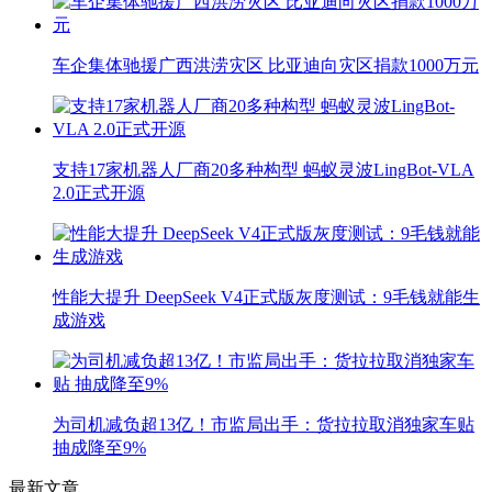
车企集体驰援广西洪涝灾区 比亚迪向灾区捐款1000万元
支持17家机器人厂商20多种构型 蚂蚁灵波LingBot-VLA
2.0正式开源
性能大提升 DeepSeek V4正式版灰度测试：9毛钱就能生
成游戏
为司机减负超13亿！市监局出手：货拉拉取消独家车贴
抽成降至9%
最新文章