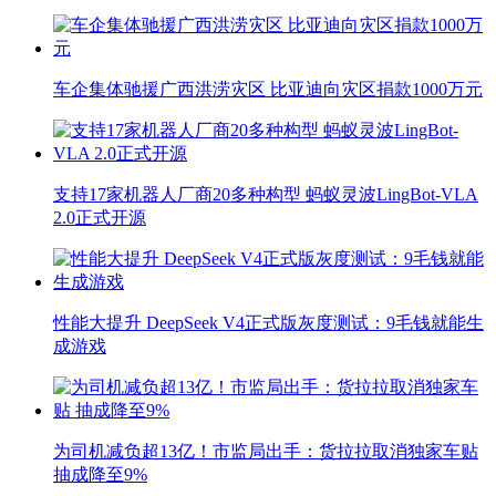
车企集体驰援广西洪涝灾区 比亚迪向灾区捐款1000万元
支持17家机器人厂商20多种构型 蚂蚁灵波LingBot-VLA
2.0正式开源
性能大提升 DeepSeek V4正式版灰度测试：9毛钱就能生
成游戏
为司机减负超13亿！市监局出手：货拉拉取消独家车贴
抽成降至9%