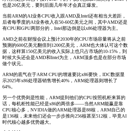
也是20亿美元，要到后面几年年才会真正爆发。
当前ARM的AI业务CPU收入跟AMD及Intel还有相当大差距，
后者每季度的AI业务收入在50-60亿美元之间，其中AMD还是
有CPU和GPU两部分的，Intel那边倒是以x86处理器为主。
AMD之前在财报会议上预计2030年的CPU市场容量将从之前
预测的600亿美元翻倍到1200亿美元，ARM也大体认可这个数
据，这样算150亿美元的收入实际上也只占市场的10-15%，到
时候大头还会是AMD和Intel为主，ARM顶多也是在部分市场
做个状元。
ARM的底气在于ARM CPU的增速要比x86要快，IDC数据显
示2025年x86处理器销售增长40%，ARM处理器则增长了
64%。
另一个优势则是性能，ARM提到他们的CPU按照机柜来算的
话，每机柜性能已经是x86的两倍多——当然ARM能赢是靠
CPU核心多，NVIDIA做的ARM处理器是88核，ARM自己的
是136核，未来他们还会一步步推向256核甚至512核，毕竟AI
时代核心越多优势越大。