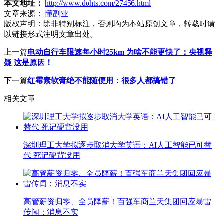
本文地址：
http://www.dohts.com/27456.html
文章来源：
懂副业
版权声明：
除非特别标注，否则均为本站原创文章，转载时请
以链接形式注明文章出处。
上一篇
电动自行车限速每小时25km 为啥不能更快了：央视释
疑 这是原因！
下一篇
红霉素软膏绝不能随便用：很多人都搞错了
相关文章
深圳理工大学拟逐步取消大学英语：AI人工智能已可替
代 死记硬背没用
高管薪资归零、全员降薪！百强车商兰天集团回应暴雷
传闻：消息不实