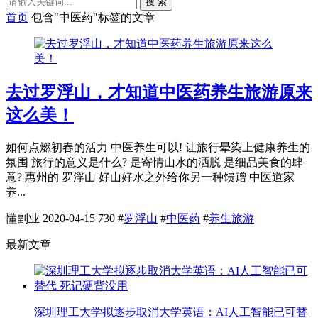
搜 索
首页
包含"中医药"标签的文章
去过罗浮山，才知道中医药养生旅游原来
这么美！
如何点燃初春的活力 中医养生可以! 让旅行晕染上健康养生的
氛围 旅行的意义是什么? 是寄情山水的洒脱 是细品美食的肆
意? 惠州的 罗浮山 好山好水之外给你另一种馈赠 中医道家
养...
懂副业
2020-04-15
730
#
罗浮山
#
中医药
#
养生旅游
最新文章
深圳理工大学拟逐步取消大学英语：AI人工智能已可替