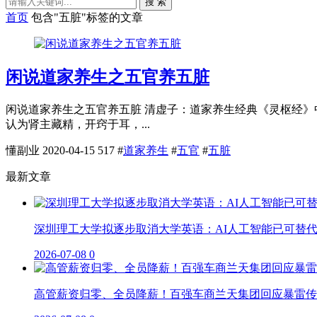
搜 索
首页
包含"五脏"标签的文章
闲说道家养生之五官养五脏
闲说道家养生之五官养五脏 清虚子：道家养生经典《灵枢经》
认为肾主藏精，开窍于耳，...
懂副业
2020-04-15
517
#
道家养生
#
五官
#
五脏
最新文章
深圳理工大学拟逐步取消大学英语：AI人工智能已可替
2026-07-08
0
高管薪资归零、全员降薪！百强车商兰天集团回应暴雷传