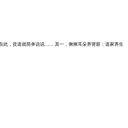
在此，贫道就简单说说…… 其一，揪揪耳朵养肾脏：道家养生