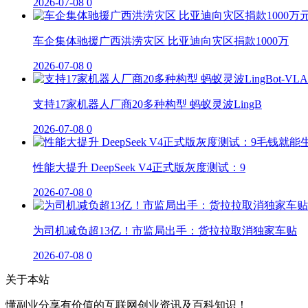
2026-07-08
0
车企集体驰援广西洪涝灾区 比亚迪向灾区捐款1000万
2026-07-08
0
支持17家机器人厂商20多种构型 蚂蚁灵波LingB
2026-07-08
0
性能大提升 DeepSeek V4正式版灰度测试：9
2026-07-08
0
为司机减负超13亿！市监局出手：货拉拉取消独家车贴
2026-07-08
0
关于本站
懂副业分享有价值的互联网创业资讯及百科知识！