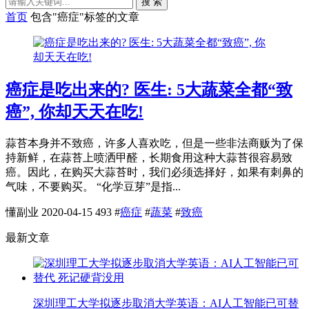
搜 索
首页
包含"癌症"标签的文章
癌症是吃出来的? 医生: 5大蔬菜全都“致
癌”, 你却天天在吃!
蒜苔本身并不致癌，许多人喜欢吃，但是一些非法商贩为了保
持新鲜，在蒜苔上喷洒甲醛，长期食用这种大蒜苔很容易致
癌。因此，在购买大蒜苔时，我们必须选择好，如果有刺鼻的
气味，不要购买。 “化学豆芽”是指...
懂副业
2020-04-15
493
#
癌症
#
蔬菜
#
致癌
最新文章
深圳理工大学拟逐步取消大学英语：AI人工智能已可替