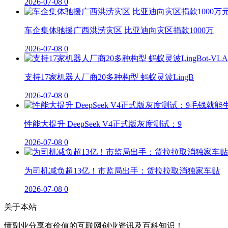
2026-07-08
0
车企集体驰援广西洪涝灾区 比亚迪向灾区捐款1000万
2026-07-08
0
支持17家机器人厂商20多种构型 蚂蚁灵波LingB
2026-07-08
0
性能大提升 DeepSeek V4正式版灰度测试：9
2026-07-08
0
为司机减负超13亿！市监局出手：货拉拉取消独家车贴
2026-07-08
0
关于本站
懂副业分享有价值的互联网创业资讯及百科知识！