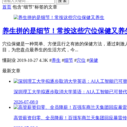
搜 索
首页
包含"细节"标签的文章
养生拼的是细节！常按这些穴位保健又养
穴位保健是一种简单、方便且行之有效的保健方法，通过刺激
目，为您盘点最养生的生活方式，今...
懂副业
2019-10-27
4.3K
#
养生
#
细节
#
穴位
#
保健
最新文章
深圳理工大学拟逐步取消大学英语：AI人工智能已可替
2026-07-08
0
高管薪资归零、全员降薪！百强车商兰天集团回应暴雷传