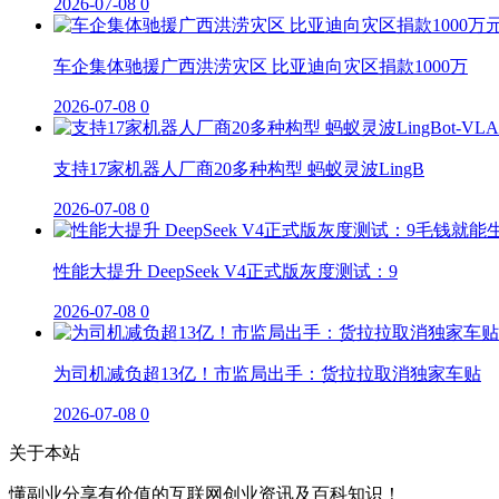
2026-07-08
0
车企集体驰援广西洪涝灾区 比亚迪向灾区捐款1000万
2026-07-08
0
支持17家机器人厂商20多种构型 蚂蚁灵波LingB
2026-07-08
0
性能大提升 DeepSeek V4正式版灰度测试：9
2026-07-08
0
为司机减负超13亿！市监局出手：货拉拉取消独家车贴
2026-07-08
0
关于本站
懂副业分享有价值的互联网创业资讯及百科知识！