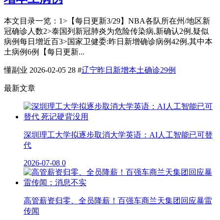
本文目录一览：1˃【每日更新3/29】NBA各队所在州/地区新
冠确诊人数2˃泰国列新冠肺炎为危险传染病,新确认2例,疑似
病例每日增近百3˃国家卫健委:昨日新增确诊病例42例,其中本
土病例6例【每日更新...
懂副业
2026-02-05
28
#
辽宁昨日新增本土确诊29例
最新文章
深圳理工大学拟逐步取消大学英语：AI人工智能已可替
代
2026-07-08
0
高管薪资归零、全员降薪！百强车商兰天集团回应暴雷
传闻