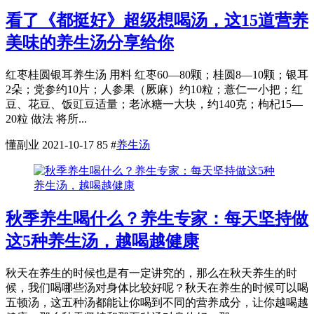
看了《都挺好》超级想喝汤，这15道营养
美味的养生汤分享给你
红枣桂圆银耳养生汤 用料 红枣60—80颗；桂圆8—10颗；银耳
2朵；党参约10片；人参果（厥麻）约10粒；薏仁一小把；红
豆、花豆、饭豇豆适量；老冰糖一大块，约140克；枸杞15—
20粒 做法 将所...
懂副业
2021-10-17
85
#
养生汤
秋季养生喝什么？养生专家：每天坚持做
这5种养生汤，越喝越健康
秋天在养生的时候也是有一定讲究的，那么在秋天养生的时
候，我们喝哪些汤对身体比较好呢？秋天在养生的时候可以喝
五顿汤，这五种汤都能让你喝到不同的营养成分，让你越喝越