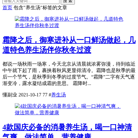
搜 索
首页
包含"养生汤"标签的文章
霜降之后，御寒进补从一口鲜汤做起，几
道特色养生汤伴你秋冬过渡
都说一场秋雨一场寒，今天北京从清晨就浓雾弥漫，待到临近
中午就下起了雨，裹挟着秋风更显得清冷。霜降也是秋季的最
后一个节气，是秋季到冬季的过度节气。“霜降”二字有天气逐
渐变冷，露水凝结成霜的意思。 霜降时...
懂副业
2021-10-17
77
#
养生汤
4款国庆必备的消暑养生汤，喝一口神清
气爽，做法简单，营养健康