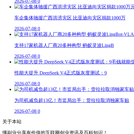
2026-07-08
0
车企集体驰援广西洪涝灾区 比亚迪向灾区捐款1000万
2026-07-08
0
支持17家机器人厂商20多种构型 蚂蚁灵波LingB
2026-07-08
0
性能大提升 DeepSeek V4正式版灰度测试：9
2026-07-08
0
为司机减负超13亿！市监局出手：货拉拉取消独家车贴
2026-07-08
0
关于本站
懂副业分享有价值的互联网创业资讯及百科知识！