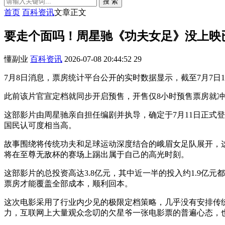
搜 索
首页
百科资讯
文章正文
要走个面吗！周星驰《功夫女足》没上映已
懂副业
百科资讯
2026-07-08 20:44:52
29
7月8日消息，票房统计平台公开的实时数据显示，截至7月7日1
此前该片官宣定档就同步开启预售，开售仅8小时预售票房就冲破
这部影片由周星驰亲自担任编剧并执导，确定于7月11日正式
国民认可度相当高。
故事围绕将传统功夫和足球运动深度结合的峨眉女足队展开，
将在至尊无敌杯的赛场上踢出属于自己的高光时刻。
这部影片的总投资高达3.8亿元，其中近一半的投入约1.9亿元
票房才能覆盖全部成本，顺利回本。
这次电影采用了行业内少见的极限定档策略，几乎没有安排传
力，互联网上大量观众念叨的欠星爷一张电影票的普遍心态，