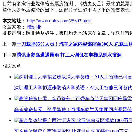
目前有多家行业媒体给出票房预测，《功夫女足》最终的总票房
整体大盘热度偏冷的当下，这部片子远超平均水平的预售表现
本文地址：
http://www.dohts.com/28602.html
文章来源：
懂副业
版权声明：
除非特别标注，否则均为本站原创文章，转载时请
上一篇
一刀裁掉85%人员！汽车之家内容部缩至300人 总裁王
下一篇
腾讯企鹅岛遭遇暴雨 打工人调侃在电梯见到水帘洞
相关文章
深圳理工大学拟逐步取消大学英语：AI人工智能已可替代
高管薪资归零、全员降薪！百强车商兰天集团回应暴雷传
车企集体驰援广西洪涝灾区 比亚迪向灾区捐款1000万元