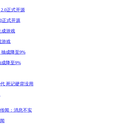
2.0正式开源
成游戏
成降至9%
代
闻