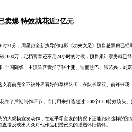
卖爆 特效就花近2亿元
6时31分，周星驰全新执导的电影《功夫女足》预售总票房已经顺
1000万，定档官宣还不足24小时的时候，预售累计票房就已经冲
登陆全国院线，主演阵容囊括了张小斐、迪丽热巴、张艺兴，刘
这支赛前完全不被外界看好的草根队伍，在队长双双、前锋钰珑
都花在了后期制作环节，专门用来打造超过1200个CGI特效镜头
统的大规模宣发动作，在近乎零宣发的情况下还能跑出这样的预
也直接反映出大众对他作品积攒已久的强烈怀旧情怀。