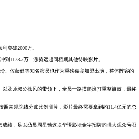
利突破2000万。
到1178.2万，涨势远超同档期其他待映影片。
嘉玲、佐藤健等知名演员也作为重磅嘉宾加盟出演，整体阵容的
，以及师叔公徐风的带领下，全员一路摸爬滚打重整旗鼓，最终
。按照常规院线分账比例测算，影片最终需要拿到约11.4亿元的总
售成绩，足以凸显周星驰这块华语影坛金字招牌的强大观众号召