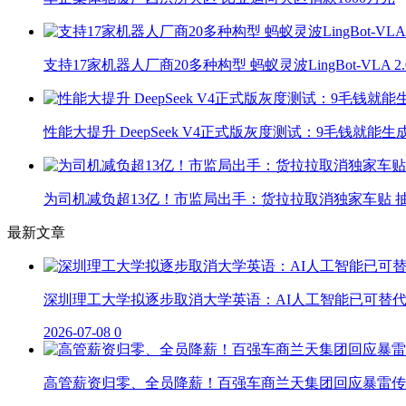
支持17家机器人厂商20多种构型 蚂蚁灵波LingBot-VLA 
性能大提升 DeepSeek V4正式版灰度测试：9毛钱就能生
为司机减负超13亿！市监局出手：货拉拉取消独家车贴 抽
最新文章
深圳理工大学拟逐步取消大学英语：AI人工智能已可替
2026-07-08
0
高管薪资归零、全员降薪！百强车商兰天集团回应暴雷传