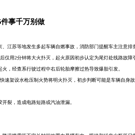
5件事千万别做
北京、江苏等地发生多起车辆自燃事故，消防部门提醒车主注意排
场后仅用2分钟将大火扑灭，起火原因初步认定为尾灯处线路故障
然起火，经查系行驶过程中右后轮胎摩擦过热导致爆胎引发。
员快速架设水枪压制火势将明火扑灭，初步判断可能是车辆自身
胶开裂，造成电路短路或汽油泄漏。