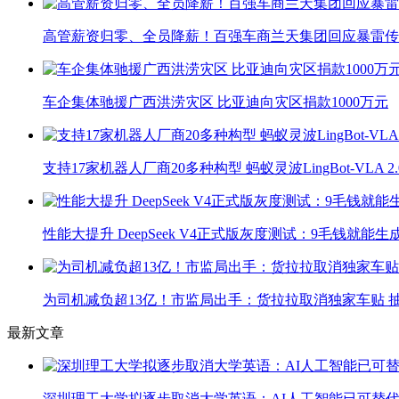
高管薪资归零、全员降薪！百强车商兰天集团回应暴雷传
车企集体驰援广西洪涝灾区 比亚迪向灾区捐款1000万元
支持17家机器人厂商20多种构型 蚂蚁灵波LingBot-VLA 
性能大提升 DeepSeek V4正式版灰度测试：9毛钱就能生
为司机减负超13亿！市监局出手：货拉拉取消独家车贴 抽
最新文章
深圳理工大学拟逐步取消大学英语：AI人工智能已可替