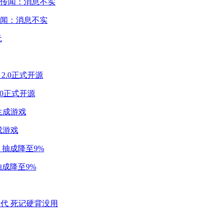
闻：消息不实
2.0正式开源
成游戏
成降至9%
代