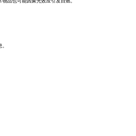
常物品也可能因聚光效应引发自燃。
患。