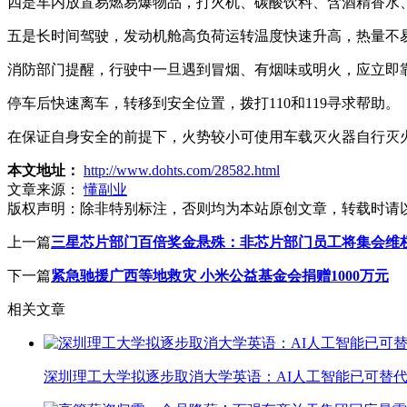
四是车内放置易燃易爆物品，打火机、碳酸饮料、含酒精香水
五是长时间驾驶，发动机舱高负荷运转温度快速升高，热量不
消防部门提醒，行驶中一旦遇到冒烟、有烟味或明火，应立即
停车后快速离车，转移到安全位置，拨打110和119寻求帮助。
在保证自身安全的前提下，火势较小可使用车载灭火器自行灭
本文地址：
http://www.dohts.com/28582.html
文章来源：
懂副业
版权声明：
除非特别标注，否则均为本站原创文章，转载时请
上一篇
三星芯片部门百倍奖金悬殊：非芯片部门员工将集会维
下一篇
紧急驰援广西等地救灾 小米公益基金会捐赠1000万元
相关文章
深圳理工大学拟逐步取消大学英语：AI人工智能已可替代