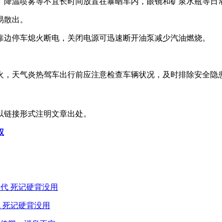
、降温喷雾等不宜长时间放置在暴晒车内，眼镜和矿泉水瓶等日
易散出。
靠边停车熄火断电，关闭电源可迅速断开油泵减少汽油燃烧。
火，天气炎热驾车出行前应注意检查车辆状况，及时排除安全隐
以链接形式注明文章出处。
权
 死记硬背没用