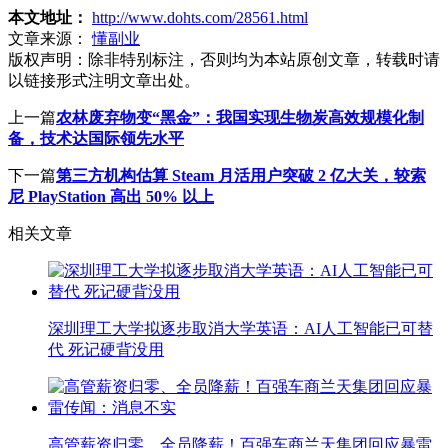
本文地址：
http://www.dohts.com/28561.html
文章来源：
懂副业
版权声明：
除非特别标注，否则均为本站原创文章，转载时请
以链接形式注明文章出处。
上一篇
农林废弃物变“黑金”：我国实现生物炭高效规模化制
备，技术达国际领先水平
下一篇
第三方机构估算 Steam 月活用户突破 2 亿大关，较索
尼 PlayStation 高出 50% 以上
相关文章
深圳理工大学拟逐步取消大学英语：AI人工智能已可替
代 死记硬背没用
高管薪资归零、全员降薪！百强车商兰天集团回应暴雷