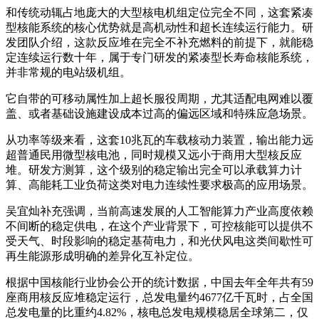
和传统动辄占地庞大的大型核电机组定位完全不同，这套紧凑
型核能系统的核心优势就是高机动性和超长连续运行能力。研
发团队介绍，这款反应堆在完全不补充燃料的前提下，就能稳
定连续运行数十年，属于专门研发的紧凑型长寿命核能系统，
并非常规的电站级机组。
它自带的可移动属性加上超长服役周期，尤其适配电网难以覆
盖、或者基础设施建设成本过高的偏远区域和特殊应急场景。
从功率等级来看，这套10兆瓦的车载核动力装置，输出能力远
超普通民用微型核电池，同时规模又远小于商用大型核反应
堆。研发方测算，这个级别的稳定输出完全可以承载算力计
算、高能耗工业负荷这类对电力连续性要求极高的应用场景。
吴宜灿补充强调，当前高速发展的人工智能算力产业高度依赖
不间断的稳定供电，在这个产业背景下，可控核能可以提供不
受天气、时段影响的稳定基荷电力，和光伏风电这类间歇性可
再生能源形成明确的差异化互补定位。
根据中国核能行业协会公开的统计数据，中国去年全年共有59
座商用核反应堆稳定运行，总发电量约4677亿千瓦时，占全国
总发电量的比重约4.82%，核电总发电规模稳居全球第二，仅