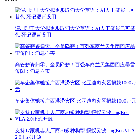
深圳理工大学拟逐步取消大学英语：AI人工智能已可替
代 死记硬背没用
高管薪资归零、全员降薪！百强车商兰天集团回应暴雷
传闻：消息不实
车企集体驰援广西洪涝灾区 比亚迪向灾区捐款1000万元
支持17家机器人厂商20多种构型 蚂蚁灵波LingBot-VLA
2.0正式开源