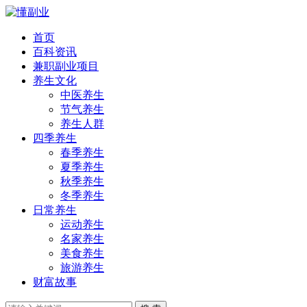
首页
百科资讯
兼职副业项目
养生文化
中医养生
节气养生
养生人群
四季养生
春季养生
夏季养生
秋季养生
冬季养生
日常养生
运动养生
名家养生
美食养生
旅游养生
财富故事