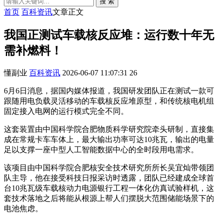
搜 索
首页
百科资讯
文章正文
我国正测试车载核反应堆：运行数十年无
需补燃料！
懂副业
百科资讯
2026-06-07 11:07:31
26
6月6日消息，据国内媒体报道，我国研发团队正在测试一款可
跟随用电负载灵活移动的车载核反应堆原型，和传统核电机组
固定接入电网的运行模式完全不同。
这套装置由中国科学院合肥物质科学研究院牵头研制，直接集
成在常规卡车车体上，最大输出功率可达10兆瓦，输出的电量
足以支撑一座中型人工智能数据中心的全时段用电需求。
该项目由中国科学院合肥核安全技术研究所所长吴宜灿带领团
队主导，他在接受科技日报采访时透露，团队已经建成全球首
台10兆瓦级车载核动力电源银行工程一体化仿真试验样机，这
套技术落地之后将能从根源上帮人们摆脱大范围储能场景下的
电池焦虑。