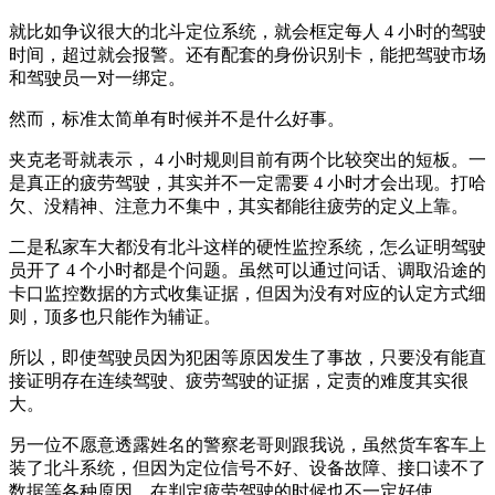
就比如争议很大的北斗定位系统，就会框定每人 4 小时的驾驶
时间，超过就会报警。还有配套的身份识别卡，能把驾驶市场
和驾驶员一对一绑定。
然而，标准太简单有时候并不是什么好事。
夹克老哥就表示， 4 小时规则目前有两个比较突出的短板。一
是真正的疲劳驾驶，其实并不一定需要 4 小时才会出现。打哈
欠、没精神、注意力不集中，其实都能往疲劳的定义上靠。
二是私家车大都没有北斗这样的硬性监控系统，怎么证明驾驶
员开了 4 个小时都是个问题。虽然可以通过问话、调取沿途的
卡口监控数据的方式收集证据，但因为没有对应的认定方式细
则，顶多也只能作为辅证。
所以，即使驾驶员因为犯困等原因发生了事故，只要没有能直
接证明存在连续驾驶、疲劳驾驶的证据，定责的难度其实很
大。
另一位不愿意透露姓名的警察老哥则跟我说，虽然货车客车上
装了北斗系统，但因为定位信号不好、设备故障、接口读不了
数据等各种原因，在判定疲劳驾驶的时候也不一定好使。