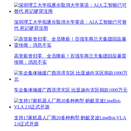
深圳理工大学拟逐步取消大学英语：AI人工智能已可替
代 死记硬背没用
高管薪资归零、全员降薪！百强车商兰天集团回应暴雷
传闻：消息不实
车企集体驰援广西洪涝灾区 比亚迪向灾区捐款1000万元
支持17家机器人厂商20多种构型 蚂蚁灵波LingBot-VLA
2.0正式开源