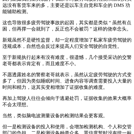
远没有客货车来的多，主要还是以车主自觉和车企的 DMS 功
能辅助检测。
这也导致很多疲劳驾驶事故的起因，其实都是类似 “ 虽然有点
困，但再撑一会就到了，反正也不会被罚 ” 这样的侥幸念头。
新规虽然不是硬性监督，却一定程度增加了私家车疲劳驾驶的
违规成本，自然也会反过来提高人们安全驾驶的自觉性。
至于新规执行起来有没有难度，很遗憾，几个接受采访的交警
老哥都表示肯定有，而且难度不小。
不愿透露姓名的警察老哥就表示，虽然认定疲劳驾驶的方式变
多了，但因为类似睡眠时间、进食内容等调查需要投入大量的
时间和精力，这其实变相增加了证据收集的难度。
再加上驾驶人往往会倾向于逃避处罚，证据收集的效果大概率
不会太理想。
当然，类似脑电波测量设备的检测结果会更客观。
但一是检测设备的投入和使用，会增加检测机构、个人和交管
部门的负担，二是检测设备种类众多，置信度暂时没有统一标