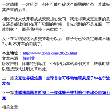
一次瞌睡，一次哈欠，都有可能打破这个脆弱的链条，造成极
其严重的后果。
相比于让大伙开着战战兢兢担心受罚，我觉得新规更重要的意
义还是能让咱们在开车犯困的时候，首先想到的不是克服一下
就到家了，而是我得停下来歇歇了。
反正在采访完这么多交警老哥以后，脖子哥已经决定养成不睡
7 小时不开车的习惯了。
本文地址：
http://www.dohts.com/28525.html
文章来源：
懂副业
版权声明：
除非特别标注，否则均为本站原创文章，转载时请
以链接形式注明文章出处。
上一篇
攻克世界级难题！全球首台可移动铷喷泉原子钟在宁波
发布
下一篇
造谣抹黑恶意贬损！一媒体账号被判赔付奇瑞公司30万
元
相关文章