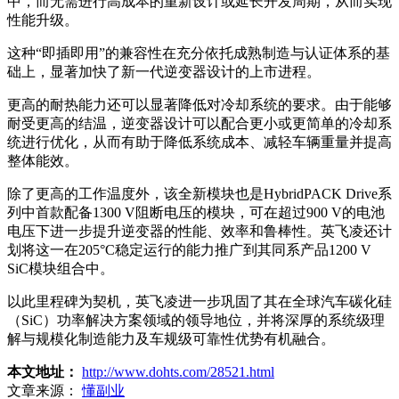
中，而无需进行高成本的重新设计或延长开发周期，从而实现
性能升级。
这种“即插即用”的兼容性在充分依托成熟制造与认证体系的基
础上，显著加快了新一代逆变器设计的上市进程。
更高的耐热能力还可以显著降低对冷却系统的要求。由于能够
耐受更高的结温，逆变器设计可以配合更小或更简单的冷却系
统进行优化，从而有助于降低系统成本、减轻车辆重量并提高
整体能效。
除了更高的工作温度外，该全新模块也是HybridPACK Drive系
列中首款配备1300 V阻断电压的模块，可在超过900 V的电池
电压下进一步提升逆变器的性能、效率和鲁棒性。英飞凌还计
划将这一在205°C稳定运行的能力推广到其同系产品1200 V
SiC模块组合中。
以此里程碑为契机，英飞凌进一步巩固了其在全球汽车碳化硅
（SiC）功率解决方案领域的领导地位，并将深厚的系统级理
解与规模化制造能力及车规级可靠性优势有机融合。
本文地址：
http://www.dohts.com/28521.html
文章来源：
懂副业