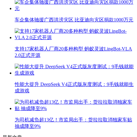
车企集体驰援广西洪涝灾区 比亚迪向灾区捐款1000万元
支持17家机器人厂商20多种构型 蚂蚁灵波LingBot-VLA
2.0正式开源
性能大提升 DeepSeek V4正式版灰度测试：9毛钱就能生
成游戏
为司机减负超13亿！市监局出手：货拉拉取消独家车贴
抽成降至9%