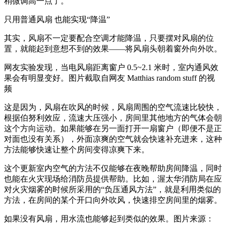
稍微调高一点了。
只用普通风扇 也能实现“降温”
其实，风扇不一定要配合空调才能降温，只要摆对风扇的位
置，就能起到意想不到的效果——将风扇头朝着窗外向外吹。
网友实验发现，当电风扇距离窗户 0.5~2.1 米时，室内通风效
果会有明显变好。图片截取自网友 Matthias random stuff 的视
频
这是因为，风扇在吹风的时候，风扇周围的空气流速比较快，
根据伯努利效应，流速大压强小，房间里其他地方的气体会朝
这个方向运动。如果能够在另一面打开一扇窗户（即便不是正
对面也没有关系），外面凉爽的空气就会快速补充进来，这种
方法能够快速让整个房间变得凉爽下来。
这个更新室内空气的方法不仅能够在夜晚帮助房间降温，同时
也能在火灾现场给消防员提供帮助。比如，渥太华消防局在应
对火灾烟雾的时候所采用的“负压通风方法”，就是利用类似的
方法，在房间的某个开口向外吹风，快速排空房间里的烟雾。
如果没有风扇，用水流也能够起到类似的效果。图片来源：