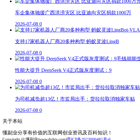
车企集体驰援广西洪涝灾区 比亚迪向灾区捐款1000万
2026-07-08
0
支持17家机器人厂商20多种构型 蚂蚁灵波LingB
2026-07-08
0
性能大提升 DeepSeek V4正式版灰度测试：9
2026-07-08
0
为司机减负超13亿！市监局出手：货拉拉取消独家车贴
2026-07-08
0
关于本站
懂副业分享有价值的互联网创业资讯及百科知识！
Copyright @ 懂副业(www.dohts.com)
晋ICP备2023006481号-6