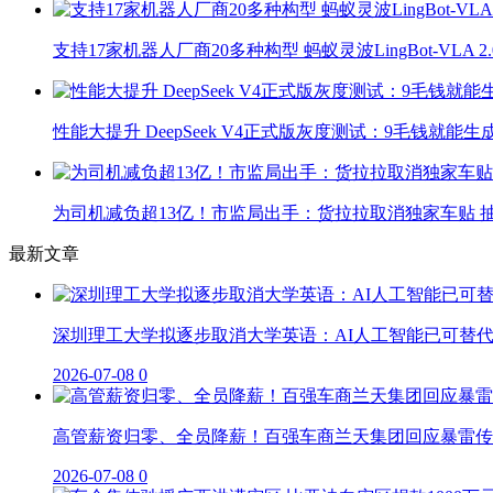
支持17家机器人厂商20多种构型 蚂蚁灵波LingBot-VLA 
性能大提升 DeepSeek V4正式版灰度测试：9毛钱就能生
为司机减负超13亿！市监局出手：货拉拉取消独家车贴 抽
最新文章
深圳理工大学拟逐步取消大学英语：AI人工智能已可替
2026-07-08
0
高管薪资归零、全员降薪！百强车商兰天集团回应暴雷传
2026-07-08
0