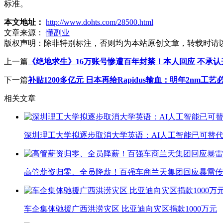
标准。
本文地址：
http://www.dohts.com/28500.html
文章来源：
懂副业
版权声明：
除非特别标注，否则均为本站原创文章，转载时请
上一篇
《绝地求生》16万账号惨遭百年封禁！本人回应 不承认
下一篇
补贴1200多亿元 日本再给Rapidus输血：明年2nm工
相关文章
深圳理工大学拟逐步取消大学英语：AI人工智能已可替代
高管薪资归零、全员降薪！百强车商兰天集团回应暴雷传
车企集体驰援广西洪涝灾区 比亚迪向灾区捐款1000万元