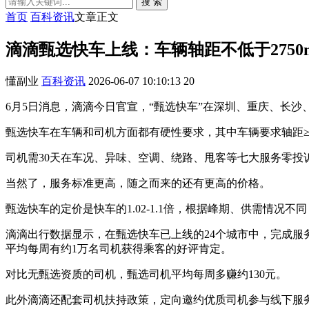
搜 索
首页
百科资讯
文章正文
滴滴甄选快车上线：车辆轴距不低于2750
懂副业
百科资讯
2026-06-07 10:10:13
20
6月5日消息，滴滴今日官宣，“甄选快车”在深圳、重庆、长
甄选快车在车辆和司机方面都有硬性要求，其中车辆要求轴距≥2
司机需30天在车况、异味、空调、绕路、甩客等七大服务零
当然了，服务标准更高，随之而来的还有更高的价格。
甄选快车的定价是快车的1.02-1.1倍，根据峰期、供需情况
滴滴出行数据显示，在甄选快车已上线的24个城市中，完成服务
平均每周有约1万名司机获得乘客的好评肯定。
对比无甄选资质的司机，甄选司机平均每周多赚约130元。
此外滴滴还配套司机扶持政策，定向邀约优质司机参与线下服务