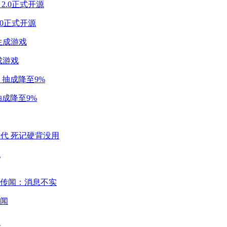
2.0正式开源
成游戏
成降至9%
代
闻