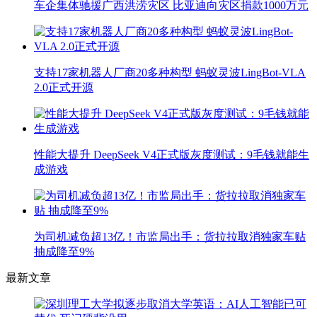
车企集体驰援广西洪涝灾区 比亚迪向灾区捐款1000万元
支持17家机器人厂商20多种构型 蚂蚁灵波LingBot-VLA
2.0正式开源
性能大提升 DeepSeek V4正式版灰度测试：9毛钱就能生
成游戏
为司机减负超13亿！市监局出手：货拉拉取消独家车贴
抽成降至9%
最新文章