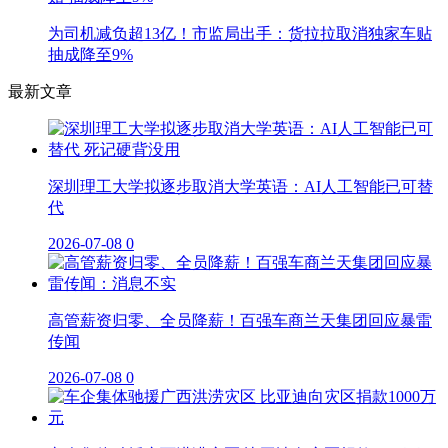
为司机减负超13亿！市监局出手：货拉拉取消独家车贴
抽成降至9%
最新文章
深圳理工大学拟逐步取消大学英语：AI人工智能已可替
代
2026-07-08
0
高管薪资归零、全员降薪！百强车商兰天集团回应暴雷
传闻
2026-07-08
0