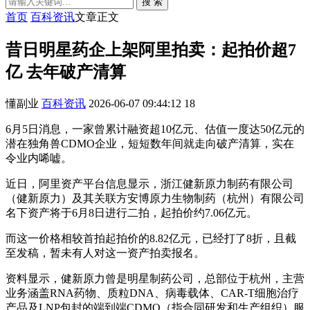
搜 索
首页
百科资讯
文章正文
昔日明星药企上架阿里拍卖：起拍价超7
亿 去年破产清算
懂副业
百科资讯
2026-06-07 09:44:12
18
6月5日消息，一家曾累计融资超10亿元、估值一度达50亿元的
潜在独角兽CDMO企业，短短数年间就走向破产清算，实在
令业内唏嘘。
近日，阿里资产平台信息显示，浙江健新原力制药有限公司
（健新原力）及其关联方安博原力生物制药（杭州）有限公司
名下资产将于6月8日进行二拍，起拍价约7.06亿元。
而这一价格相较首拍起拍价的8.82亿元，已经打了8折，且截
至发稿，暂未有人对这一资产拍卖报名。
资料显示，健新原力曾是明星制药公司，总部位于杭州，主营
业务涵盖RNA药物、质粒DNA、病毒载体、CAR-T细胞治疗
产品及LNP包封的端到端CDMO（指合同研发和生产组织）服