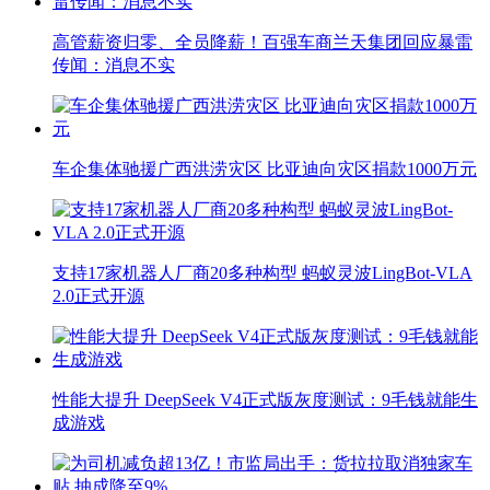
高管薪资归零、全员降薪！百强车商兰天集团回应暴雷
传闻：消息不实
车企集体驰援广西洪涝灾区 比亚迪向灾区捐款1000万元
支持17家机器人厂商20多种构型 蚂蚁灵波LingBot-VLA
2.0正式开源
性能大提升 DeepSeek V4正式版灰度测试：9毛钱就能生
成游戏