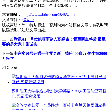
查，最终认定职工优先债权199笔，合计约1379.33万元。另有
列入普通债权清偿的11笔，合计326.48万元。
本文地址：
http://www.dohts.com/28483.html
文章来源：
懂副业
版权声明：
除非特别标注，否则均为本站原创文章，转载时请
以链接形式注明文章出处。
上一篇
腾讯AI一号位姚顺雨谈入职缘由：看重两点特质 最重
要的是大家非常诚实
下一篇
韦东奕账号开通一年零更新：掉粉400多万 仍坐拥2000
万粉丝
相关文章
深圳理工大学拟逐步取消大学英语：AI人工智能已可替
代 死记硬背没用