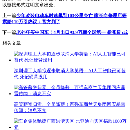
以链接形式注明文章出处。
上一篇
少年改装电动车时速飙到103公里身亡 家长向修理店等
索赔110万引热议：官方判了
下一篇
老外狂买中国车！4月出口93.9万辆全球第一 暴涨超5成
相关文章
深圳理工大学拟逐步取消大学英语：AI人工智能已可替
代 死记硬背没用
高管薪资归零、全员降薪！百强车商兰天集团回应暴雷
传闻：消息不实