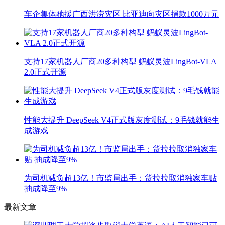
车企集体驰援广西洪涝灾区 比亚迪向灾区捐款1000万元
支持17家机器人厂商20多种构型 蚂蚁灵波LingBot-VLA
2.0正式开源
性能大提升 DeepSeek V4正式版灰度测试：9毛钱就能生
成游戏
为司机减负超13亿！市监局出手：货拉拉取消独家车贴
抽成降至9%
最新文章