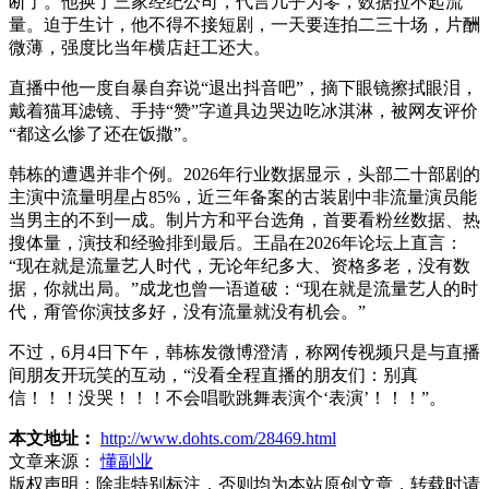
断了。他换了三家经纪公司，代言几乎为零，数据拉不起流
量。迫于生计，他不得不接短剧，一天要连拍二三十场，片酬
微薄，强度比当年横店赶工还大。
直播中他一度自暴自弃说“退出抖音吧”，摘下眼镜擦拭眼泪，
戴着猫耳滤镜、手持“赞”字道具边哭边吃冰淇淋，被网友评价
“都这么惨了还在饭撒”。
韩栋的遭遇并非个例。2026年行业数据显示，头部二十部剧的
主演中流量明星占85%，近三年备案的古装剧中非流量演员能
当男主的不到一成。制片方和平台选角，首要看粉丝数据、热
搜体量，演技和经验排到最后。王晶在2026年论坛上直言：
“现在就是流量艺人时代，无论年纪多大、资格多老，没有数
据，你就出局。”成龙也曾一语道破：“现在就是流量艺人的时
代，甭管你演技多好，没有流量就没有机会。”
不过，6月4日下午，韩栋发微博澄清，称网传视频只是与直播
间朋友开玩笑的互动，“没看全程直播的朋友们：别真
信！！！没哭！！！不会唱歌跳舞表演个‘表演’！！！”。
本文地址：
http://www.dohts.com/28469.html
文章来源：
懂副业
版权声明：
除非特别标注，否则均为本站原创文章，转载时请