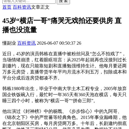
搜 索
首页
百科资讯
文章正文
45岁“横店一哥”痛哭无戏拍还要供房 直
播也没流量
懂副业
百科资讯
2026-06-07 00:50:37
26
近日，45岁的演员韩栋在直播中被粉丝问及“怎么不拍戏了”，
当场情绪崩溃，红着眼眶坦言：从2025年起就再也没接到过长
剧邀约，现在只能靠短剧和直播勉强维持生计。他每月要还两
万多元房贷，直播带货半年平均月流水不到五万，扣除成本和
平台分成后连房贷都凑不齐。
韩栋1980年出生，毕业于中南大学土木工程专业，2005年放弃
国企铁饭碗入行，最忙时一年365天有360天泡在横店，每天只
睡三四个小时，被称为“横店一哥”“拼命三郎”。
他出演过《封神榜》中的杨戬、《步步惊心》中的九阿哥、
《锦衣之下》中的严世蕃等经典角色。2015年事业巅峰期，他
在北京朝阳区买房，每月房贷两万多。十年后，长剧邀约彻底