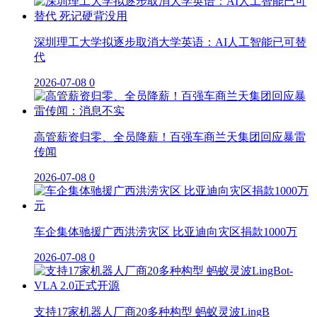
深圳理工大学拟逐步取消大学英语：AI人工智能已可替
代
2026-07-08
0
高管薪资归零、全员降薪！百强车商兰天集团回应暴雷
传闻
2026-07-08
0
车企集体驰援广西洪涝灾区 比亚迪向灾区捐款1000万
2026-07-08
0
支持17家机器人厂商20多种构型 蚂蚁灵波LingB