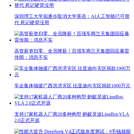
深圳理工大学拟逐步取消大学英语：AI人工智能已可替
代 死记硬背没用
高管薪资归零、全员降薪！百强车商兰天集团回应暴雷
传闻：消息不实
车企集体驰援广西洪涝灾区 比亚迪向灾区捐款1000万元
支持17家机器人厂商20多种构型 蚂蚁灵波LingBot-VLA
2.0正式开源