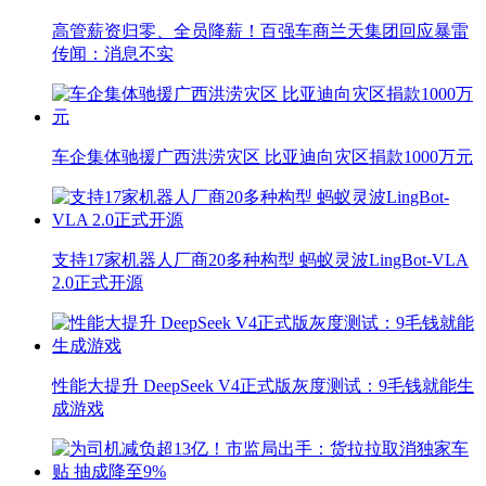
高管薪资归零、全员降薪！百强车商兰天集团回应暴雷
传闻：消息不实
车企集体驰援广西洪涝灾区 比亚迪向灾区捐款1000万元
支持17家机器人厂商20多种构型 蚂蚁灵波LingBot-VLA
2.0正式开源
性能大提升 DeepSeek V4正式版灰度测试：9毛钱就能生
成游戏