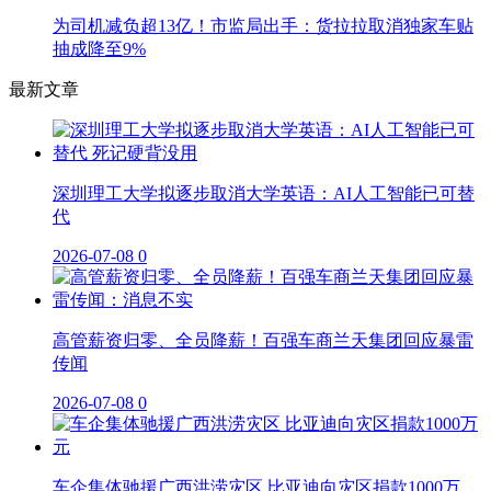
为司机减负超13亿！市监局出手：货拉拉取消独家车贴
抽成降至9%
最新文章
深圳理工大学拟逐步取消大学英语：AI人工智能已可替
代
2026-07-08
0
高管薪资归零、全员降薪！百强车商兰天集团回应暴雷
传闻
2026-07-08
0
车企集体驰援广西洪涝灾区 比亚迪向灾区捐款1000万