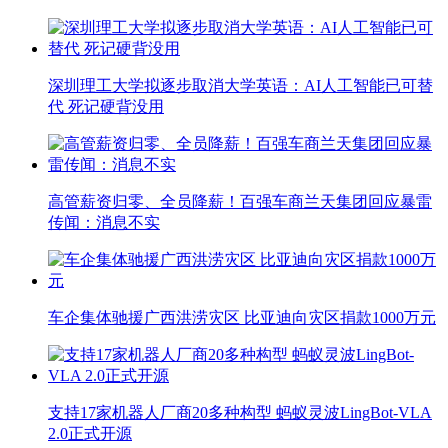
深圳理工大学拟逐步取消大学英语：AI人工智能已可替
代 死记硬背没用
高管薪资归零、全员降薪！百强车商兰天集团回应暴雷
传闻：消息不实
车企集体驰援广西洪涝灾区 比亚迪向灾区捐款1000万元
支持17家机器人厂商20多种构型 蚂蚁灵波LingBot-VLA
2.0正式开源