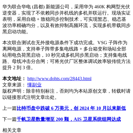
华为联合华电 (昌都) 新能源公司，采用华为 460K 构网型光伏
逆变器，实现了不依赖同步并机线的多机并联运行。现场实证
表明，采用自稳 + 致稳同步控制技术，可实现暂态、稳态基
波功率精确均分，以及有效抑制高频环流，实现多机带载同步
黑启动功能。
本次联合测试在无外接电源条件下成功完成。VSG 子阵作为
离网电源，支持单子阵带多集电线路 + 多台箱变和场站全部
站用电负荷黑启动，10 秒完成多机同步黑启动；支持集电线
路、母线冲击分合闸；可将光伏厂区整体调试效率较传统方法
提升 2 到 3 倍。
本文地址：
http://www.dohts.com/28443.html
文章来源：
懂副业
版权声明：
除非特别标注，否则均为本站原创文章，转载时请
以链接形式注明文章出处。
上一篇
比特币盘中跌破 6 万美元，创 2024 年 10 月以来新低
下一篇
千帆卫星数量增至 200 颗，AIS 卫星系统组网达成
相关文章