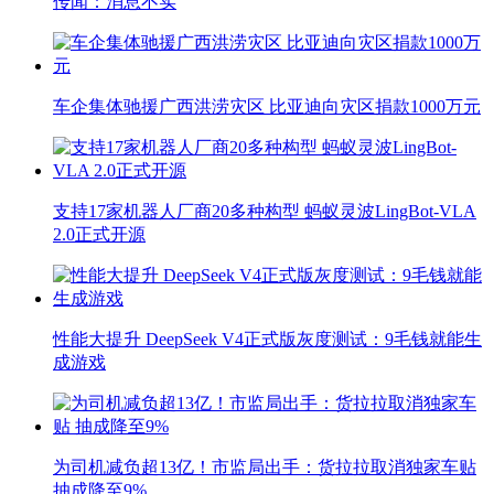
传闻：消息不实
车企集体驰援广西洪涝灾区 比亚迪向灾区捐款1000万元
支持17家机器人厂商20多种构型 蚂蚁灵波LingBot-VLA
2.0正式开源
性能大提升 DeepSeek V4正式版灰度测试：9毛钱就能生
成游戏
为司机减负超13亿！市监局出手：货拉拉取消独家车贴
抽成降至9%