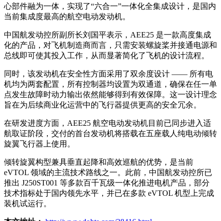
心部件融为一体，实现了“六合一”一体化全集成设计，是国内
当前集成度最高的航空电动发动机。
中国航发动控所副所长刘国平表示，AEE25 是一款高度集成
化的产品，对飞机制造商而言，只需安装螺旋桨并接通电源和
总线即可使其投入工作，从而显著简化了飞机的设计流程。
同时，该发动机在安全性方面采用了双余度设计 —— 所有电
机均为两套配置，所有控制器均设置为双通道，确保在任一单
点发生故障时动力输出依然能够得到有效保障。这一设计理念
旨在为后续商业化运营中的飞行器提供更高的安全冗余。
在研发进度方面，AEE25 航空电动发动机目前已同步进入适
航取证阶段，交付的首台发动机将搭载在五座载人纯电动倾转
旋翼飞行器上使用。
倾转旋翼构型兼具垂直起降和高效巡航的优势，是当前
eVTOL 领域的主流技术路线之一。此前，中国航发动控所已
推出 J250ST001 等多款百千瓦级一体化推进电机产品，部分
技术指标处于国内领先水平，并已在多款 eVTOL 机型上完成
装机试运行。