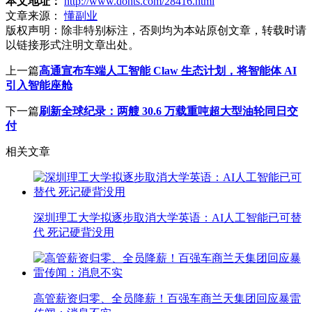
本文地址：
http://www.dohts.com/28416.html
文章来源：
懂副业
版权声明：
除非特别标注，否则均为本站原创文章，转载时请
以链接形式注明文章出处。
上一篇
高通宣布车端人工智能 Claw 生态计划，将智能体 AI
引入智能座舱
下一篇
刷新全球纪录：两艘 30.6 万载重吨超大型油轮同日交
付
相关文章
深圳理工大学拟逐步取消大学英语：AI人工智能已可替
代 死记硬背没用
高管薪资归零、全员降薪！百强车商兰天集团回应暴雷