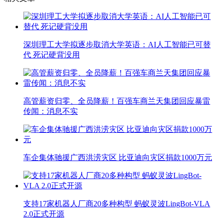
深圳理工大学拟逐步取消大学英语：AI人工智能已可替
代 死记硬背没用
高管薪资归零、全员降薪！百强车商兰天集团回应暴雷
传闻：消息不实
车企集体驰援广西洪涝灾区 比亚迪向灾区捐款1000万元
支持17家机器人厂商20多种构型 蚂蚁灵波LingBot-VLA
2.0正式开源