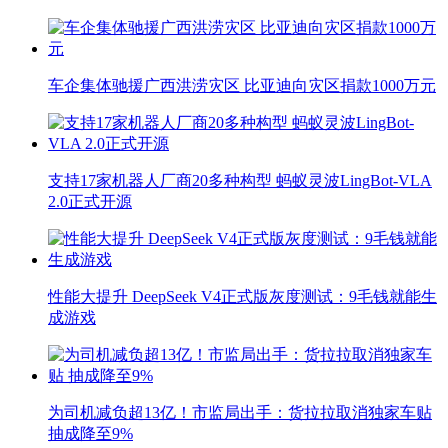
车企集体驰援广西洪涝灾区 比亚迪向灾区捐款1000万元
支持17家机器人厂商20多种构型 蚂蚁灵波LingBot-VLA
2.0正式开源
性能大提升 DeepSeek V4正式版灰度测试：9毛钱就能生
成游戏
为司机减负超13亿！市监局出手：货拉拉取消独家车贴
抽成降至9%