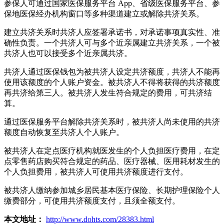
参保人可通过国家医保服务平台 App、省级医保服务平台、参
保地医保经办机构窗口等多种渠道建立或解除共济关系。
建立共济关系时共济人应签署承诺书，对承诺事项真实性、准
确性负责。一个共济人可与多个近亲属建立共济关系，一个被
共济人也可以接受多个近亲属共济。
共济人通过医保钱包为被共济人设定共济额度，共济人不能再
使用该额度的个人账户资金。被共济人不得将获得的共济额度
再共济给第三人。被共济人发生符合规定的费用，可共济结
算。
通过医保服务平台解除共济关系时，被共济人尚未使用的共济
额度自动恢复至共济人个人账户。
被共济人在定点医疗机构就医发生的个人负担医疗费用，在定
点零售药店购买符合规定的药品、医疗器械、医用耗材发生的
个人负担费用，被共济人可使用共济额度进行支付。
被共济人缴纳参加城乡居民基本医疗保险、长期护理保险个人
缴费部分，可使用共济额度支付，且须全额支付。
本文地址：
http://www.dohts.com/28383.html