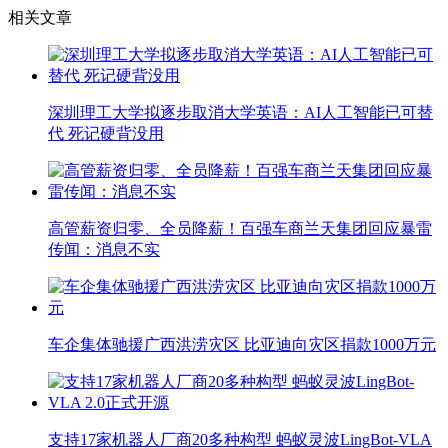
相关文章
深圳理工大学拟逐步取消大学英语：AI人工智能已可替
代 死记硬背没用
高管薪资归零、全员降薪！百强车商兰天集团回应暴雷
传闻：消息不实
车企集体驰援广西洪涝灾区 比亚迪向灾区捐款1000万元
支持17家机器人厂商20多种构型 蚂蚁灵波LingBot-VLA