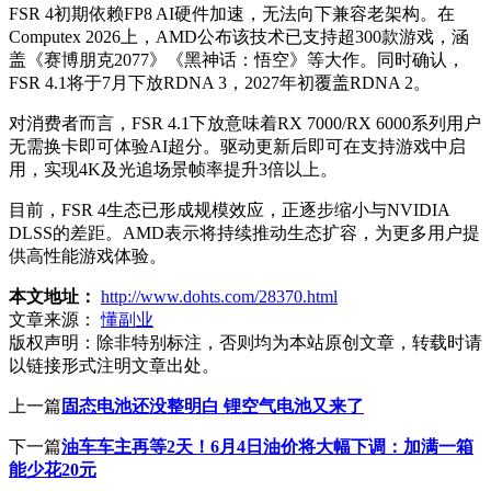
FSR 4初期依赖FP8 AI硬件加速，无法向下兼容老架构。在
Computex 2026上，AMD公布该技术已支持超300款游戏，涵
盖《赛博朋克2077》《黑神话：悟空》等大作。同时确认，
FSR 4.1将于7月下放RDNA 3，2027年初覆盖RDNA 2。
对消费者而言，FSR 4.1下放意味着RX 7000/RX 6000系列用户
无需换卡即可体验AI超分。驱动更新后即可在支持游戏中启
用，实现4K及光追场景帧率提升3倍以上。
目前，FSR 4生态已形成规模效应，正逐步缩小与NVIDIA
DLSS的差距。AMD表示将持续推动生态扩容，为更多用户提
供高性能游戏体验。
本文地址：
http://www.dohts.com/28370.html
文章来源：
懂副业
版权声明：
除非特别标注，否则均为本站原创文章，转载时请
以链接形式注明文章出处。
上一篇
固态电池还没整明白 锂空气电池又来了
下一篇
油车车主再等2天！6月4日油价将大幅下调：加满一箱
能少花20元