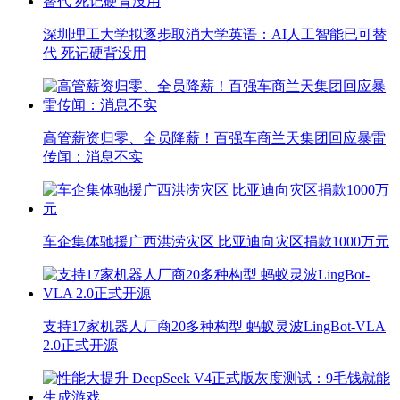
深圳理工大学拟逐步取消大学英语：AI人工智能已可替
代 死记硬背没用
高管薪资归零、全员降薪！百强车商兰天集团回应暴雷
传闻：消息不实
车企集体驰援广西洪涝灾区 比亚迪向灾区捐款1000万元
支持17家机器人厂商20多种构型 蚂蚁灵波LingBot-VLA
2.0正式开源