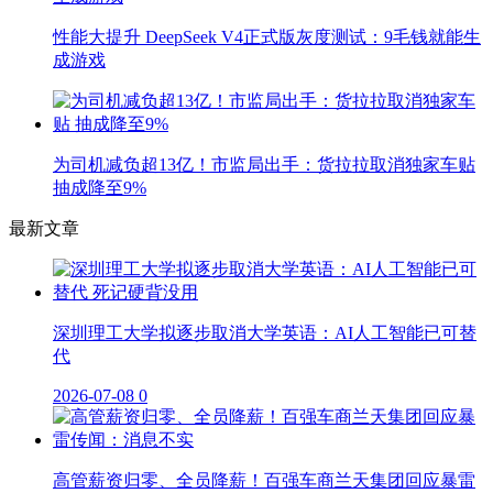
性能大提升 DeepSeek V4正式版灰度测试：9毛钱就能生
成游戏
为司机减负超13亿！市监局出手：货拉拉取消独家车贴
抽成降至9%
最新文章
深圳理工大学拟逐步取消大学英语：AI人工智能已可替
代
2026-07-08
0
高管薪资归零、全员降薪！百强车商兰天集团回应暴雷