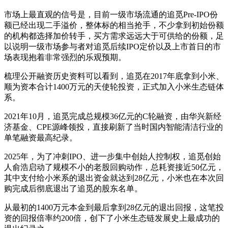
市场上最直观的信号是，目前一级市场流通的追觅Pre-IPO份
额已经出现二手溢价，整体标的相当抢手，不少拿到初始份额
的机构都选择加价转手，买方需求远远大于可供给的份额，足
以说明一级市场参与者对追觅后续IPO定价以及上市首日的市
场表现抱着非常强烈的乐观预期。
梳理公开融资历史资料可以看到，追觅在2017年底拿到小米、
顺为资本合计1400万元的天使轮投资，正式加入小米生态链体
系。
2021年10月，追觅完成总规模36亿元的C轮融资，由华兴新经
济基金、CPE源峰领投，直接刷新了当时国内智能清洁行业的
单笔融资最高纪录。
2025年，为了冲刺IPO、进一步集中创始人控制权，追觅创始
人俞浩启动了规模不小的老股回购动作，总耗资接近50亿元，
其中支付给小米系的退出资金就达到28亿元，小米也在本次回
购完成后彻底退出了追觅的股东名单。
从最初的1400万元本金到最后拿到28亿元的退出回报，这笔投
资的回报倍率约200倍，创下了小米生态链发展史上最成功的