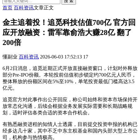
搜 索
首页
百科资讯
文章正文
金主追着投！追觅科技估值700亿 官方回
应开放融资：雷军靠俞浩大赚28亿 翻了
200倍
懂副业
百科资讯
2026-06-03 17:52:13
17
6月2日消息，追觅近期正式开放直接融资窗口，计划对外释放
部分Pre-IPO份额。本轮投前估值初步锁定约700亿元人民币，
整体释放的份额区间在5%至10%，单笔投资最低门槛高达3.5
亿元。
追觅官方对此事作出公开回应，称公司始终和资本市场保持开
放常态化沟通，后续会根据业务发展实际需要和长期战略规
划，适时评估各类合适的资本合作机会。
有熟悉融资进程的知情人士透露，目前提交投资申报的机构已
经多达几十家，其中不乏中东主权基金和国内头部大型上市公
司，机构参与热情极高。