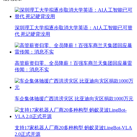
深圳理工大学拟逐步取消大学英语：AI人工智能已可替
代 死记硬背没用
高管薪资归零、全员降薪！百强车商兰天集团回应暴雷
传闻：消息不实
车企集体驰援广西洪涝灾区 比亚迪向灾区捐款1000万元
支持17家机器人厂商20多种构型 蚂蚁灵波LingBot-VLA
2.0正式开源