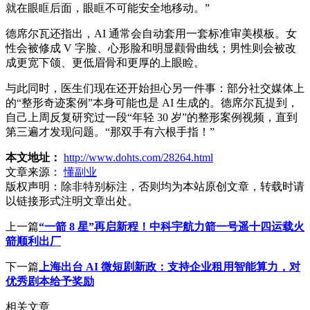
就在眼眶后面，眼眶不可能安全地移动。”
德席尔瓦还指出，AI 通常会自动套用一套标准审美模板。女
性会被修成 V 字脸、心形脸和明显颧骨曲线；男性则会被改
成更宽下颌、更低眉骨和更厚的上眼睑。
与此同时，医生们现在还开始担心另一件事：部分社交媒体上
的“整形奇迹案例”本身可能也是 AI 生成的。德席尔瓦提到，
自己上周反复研究过一段“年轻 30 岁”的整形案例视频，直到
第三遍才发现问题。“那双手有六根手指！”
本文地址：
http://www.dohts.com/28264.html
文章来源：
懂副业
版权声明：
除非特别标注，否则均为本站原创文章，转载时请
以链接形式注明文章出处。
上一篇
“一箭 8 星”再启新程！中科宇航力箭一号遥十四运载火
箭顺利出厂
下一篇
上海出台 AI 微短剧新政：支持企业租用智能算力，对
优秀剧本给予奖励
相关文章