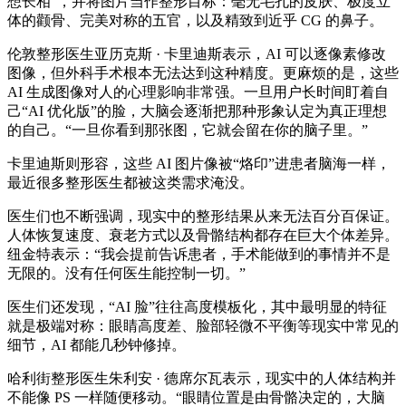
想长相”，并将图片当作整形目标：毫无毛孔的皮肤、极度立
体的颧骨、完美对称的五官，以及精致到近乎 CG 的鼻子。
伦敦整形医生亚历克斯 · 卡里迪斯表示，AI 可以逐像素修改
图像，但外科手术根本无法达到这种精度。更麻烦的是，这些
AI 生成图像对人的心理影响非常强。一旦用户长时间盯着自
己“AI 优化版”的脸，大脑会逐渐把那种形象认定为真正理想
的自己。“一旦你看到那张图，它就会留在你的脑子里。”
卡里迪斯则形容，这些 AI 图片像被“烙印”进患者脑海一样，
最近很多整形医生都被这类需求淹没。
医生们也不断强调，现实中的整形结果从来无法百分百保证。
人体恢复速度、衰老方式以及骨骼结构都存在巨大个体差异。
纽金特表示：“我会提前告诉患者，手术能做到的事情并不是
无限的。没有任何医生能控制一切。”
医生们还发现，“AI 脸”往往高度模板化，其中最明显的特征
就是极端对称：眼睛高度差、脸部轻微不平衡等现实中常见的
细节，AI 都能几秒钟修掉。
哈利街整形医生朱利安 · 德席尔瓦表示，现实中的人体结构并
不能像 PS 一样随便移动。“眼睛位置是由骨骼决定的，大脑