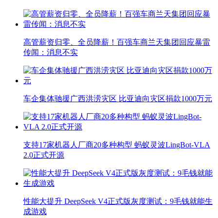
高管薪资归零、全员降薪！百强车商兰天集团回应暴雷
传闻：消息不实
车企集体驰援广西洪涝灾区 比亚迪向灾区捐款1000万元
支持17家机器人厂商20多种构型 蚂蚁灵波LingBot-VLA
2.0正式开源
性能大提升 DeepSeek V4正式版灰度测试：9毛钱就能生
成游戏