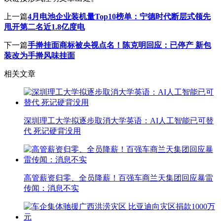
上一篇
4月电池企业装机量Top10榜单：宁德时代断层式领先
甩开第二名近1.8亿度电
下一篇
手擀挂面商标被央视点名！陈克明回应：已停产 新包
装改为手擀风味挂面
相关文章
深圳理工大学拟逐步取消大学英语：AI人工智能已可替
代 死记硬背没用
高管薪资归零、全员降薪！百强车商兰天集团回应暴雷
传闻：消息不实