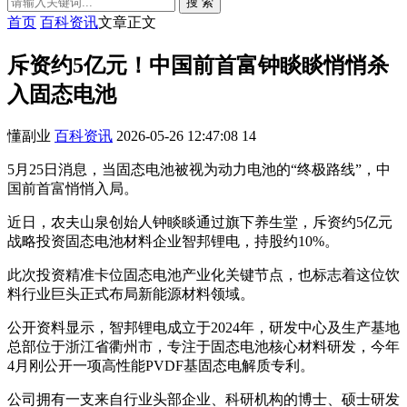
搜 索
首页
百科资讯
文章正文
斥资约5亿元！中国前首富钟睒睒悄悄杀
入固态电池
懂副业
百科资讯
2026-05-26 12:47:08
14
5月25日消息，当固态电池被视为动力电池的“终极路线”，中
国前首富悄悄入局。
近日，农夫山泉创始人钟睒睒通过旗下养生堂，斥资约5亿元
战略投资固态电池材料企业智邦锂电，持股约10%。
此次投资精准卡位固态电池产业化关键节点，也标志着这位饮
料行业巨头正式布局新能源材料领域。
公开资料显示，智邦锂电成立于2024年，研发中心及生产基地
总部位于浙江省衢州市，专注于固态电池核心材料研发，今年
4月刚公开一项高性能PVDF基固态电解质专利。
公司拥有一支来自行业头部企业、科研机构的博士、硕士研发