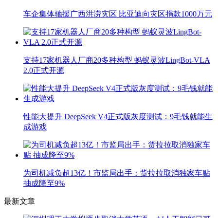
车企集体驰援广西洪涝灾区 比亚迪向灾区捐款1000万元
支持17家机器人厂商20多种构型 蚂蚁灵波LingBot-VLA
2.0正式开源
性能大提升 DeepSeek V4正式版灰度测试：9毛钱就能生
成游戏
为司机减负超13亿！市监局出手：货拉拉取消独家车贴
抽成降至9%
最新文章