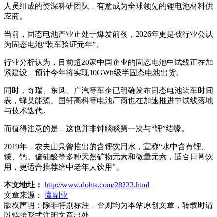
人员组成的资深科研团队，有意成为全球领先的锂电池材料供
应商。
当前，固态电池产业正处于爆发前夜，2026年更是被行业公认
为固态电池“装车验证元年”。
行业分析认为，目前超20家中国企业的固态电池中试线正在加
紧建设，预计今年将实现10GWh级半固态电池出货。
同时，奇瑞、东风、广汽等车企已明确发布固态电池装车时间
表，蜂巢能源、国轩高科等电池厂商也在加速推进中试线落地
与技术迭代。
而值得注意的是，这也并非钟睒睒第一次与“锂”结缘。
2019年，农夫山泉曾推出的含锂饮用水，宣称“水中含有锂、
镁、钙、偏硅酸等多种天然矿物元素和微量元素，适合日常饮
用，更适合推荐给中老年人饮用”。
本文地址：
http://www.dohts.com/28222.html
文章来源：
懂副业
版权声明：
除非特别标注，否则均为本站原创文章，转载时请
以链接形式注明文章出处。