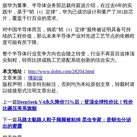
据华为董事、半导体业务部总裁何庭波介绍，在过去6年的实
践中，基于“韬（τ）定律”，华为已成功设计和量产了381款芯
片，覆盖千行百业的需求。
对中国半导体而言，倘若“韬（τ）定律”最终被证明具备可持
续的工程价值，那么未来半导体产业对先进工艺节点的依赖程
度可能有所下降。
整个半导体行业竞争方向也会随之转变，行业不再盲目追捧顶
尖制程，转而比拼成熟工艺搭配系统创新的综合实力。
本文地址：
http://www.dohts.com/28204.html
文章来源：
懂副业
版权声明：
除非特别标注，否则均为本站原创文章，转载时请
以链接形式注明文章出处。
上一篇
DeepSeek V4永久降价75%后：登顶全球性价比！性价
比碾压美系旗舰
下一篇
马路太黏路人鞋子频频被粘掉 昆虫专家：是蚜虫分泌
出的蜜露