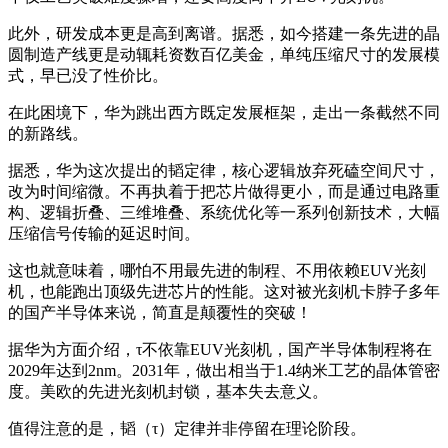
此外，研发成本更是高到离谱。据悉，如今搭建一条先进的晶
圆制造产线更是动辄耗资数百亿美金，单纯压缩尺寸的发展模
式，早已没了性价比。
在此困境下，华为跳出西方既定发展框架，走出一条截然不同
的新路线。
据悉，华为这次提出的韬定律，核心逻辑放弃死磕空间尺寸，
改为时间缩微。不再执着于把芯片做得更小，而是通过电路重
构、逻辑折叠、三维堆叠、系统优化等一系列创新技术，大幅
压缩信号传输的延迟时间。
这也就意味着，哪怕不用最先进的制程、不用依赖EUV光刻
机，也能跑出顶级先进芯片的性能。这对被光刻机卡脖子多年
的国产半导体来说，简直是颠覆性的突破！
据华为方面介绍，τ不依靠EUV光刻机，国产半导体制程将在
2029年达到2nm。2031年，做出相当于1.4纳米工艺的晶体管密
度。美欧的先进光刻机封锁，基本失去意义。
值得注意的是，韬（τ）定律并非停留在理论阶段。