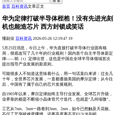
搜 索
首页
百科资讯
文章正文
华为定律打破半导体桎梏！没有先进光刻
机也能造芯片 西方封锁成笑话
懂副业
百科资讯
2026-05-26 12:19:47
19
5月25日消息，今日上午，华为直接打破半导体行业固有格
局，彻底改写了几十年的行业规则！国内首个自主半导体新定
律——韬（τ）定律出世，这也是中国在全球半导体领域首次
提出指导产业发展的新原则。
可能很多人不知道这意味着什么，用一句话直白来讲：过去几
十年，全世界芯片发展，一直都遵循美国的摩尔定律；从今往
后，中国有了属于自己的芯片发展规则。
自1965年以来，摩尔定律始终主导行业发展。全球芯片升级，
业界靠的都是不断缩小晶体管尺寸迭代，也就是“几何缩微”。
工艺从7nm、5nm一路卷到3nm、2nm，如今已然触及天花板。
不仅工艺突破难度骤增，还要高度离不开EUV光刻机。