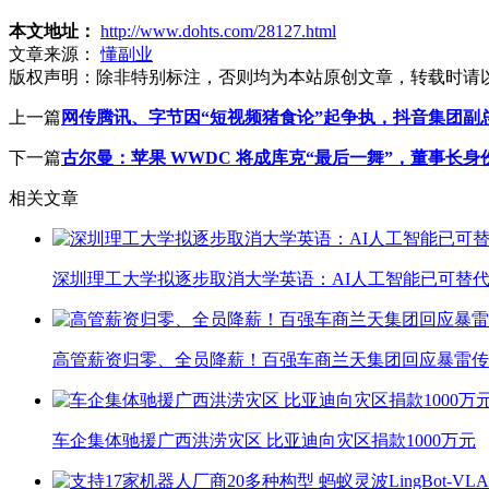
本文地址：
http://www.dohts.com/28127.html
文章来源：
懂副业
版权声明：
除非特别标注，否则均为本站原创文章，转载时请
上一篇
网传腾讯、字节因“短视频猪食论”起争执，抖音集团副
下一篇
古尔曼：苹果 WWDC 将成库克“最后一舞”，董事长
相关文章
深圳理工大学拟逐步取消大学英语：AI人工智能已可替代
高管薪资归零、全员降薪！百强车商兰天集团回应暴雷传
车企集体驰援广西洪涝灾区 比亚迪向灾区捐款1000万元