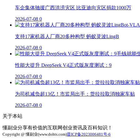
车企集体驰援广西洪涝灾区 比亚迪向灾区捐款1000万
2026-07-08
0
支持17家机器人厂商20多种构型 蚂蚁灵波LingB
2026-07-08
0
性能大提升 DeepSeek V4正式版灰度测试：9
2026-07-08
0
为司机减负超13亿！市监局出手：货拉拉取消独家车贴
2026-07-08
0
关于本站
懂副业分享有价值的互联网创业资讯及百科知识！
Copyright @ 懂副业(www.dohts.com)
晋ICP备2023006481号-6