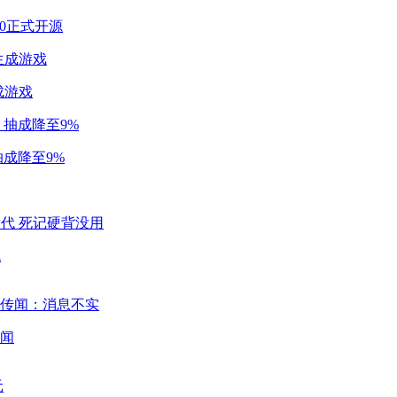
2.0正式开源
成游戏
成降至9%
代
闻