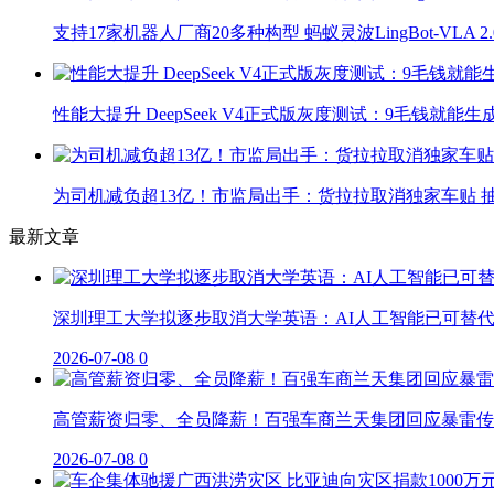
支持17家机器人厂商20多种构型 蚂蚁灵波LingBot-VLA 
性能大提升 DeepSeek V4正式版灰度测试：9毛钱就能生
为司机减负超13亿！市监局出手：货拉拉取消独家车贴 抽
最新文章
深圳理工大学拟逐步取消大学英语：AI人工智能已可替
2026-07-08
0
高管薪资归零、全员降薪！百强车商兰天集团回应暴雷传
2026-07-08
0