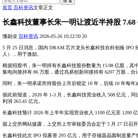
搜 索
首页
百科资讯
文章正文
长鑫科技董事长朱一明让渡近半持股 7.6
懂副业
百科资讯
2026-05-26 10:22:50
20
5 月 25 日消息，国内 DRAM 芯片龙头长鑫科技在科创板 
人），用于激励。
根据招股书，朱一明持有长鑫科技股份数量为 15.98 亿股，
集电间接持有 86 万股，通过兆易创新间接持有 6207 万股，合计
同时，朱一明承诺所持股份上市后锁定 10 年，后续 10 年每年减
据此前报道，2026 年 1-3 月，长鑫科技营业收入 508 亿元，
利润 263.41 亿元。
长鑫科技预计 2026 年上半年实现营业收入 1100 亿元至 1200 亿元，
据上交所网站披露，上交所上市审核委员会定于 5 月 27 日召
长鑫科技此次 IPO 拟募资 295 亿元，用于存储器晶圆制