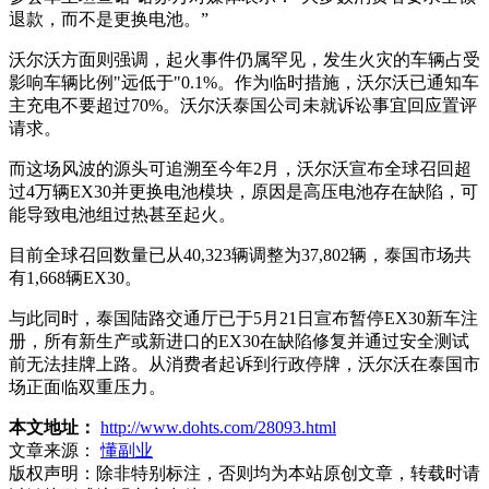
退款，而不是更换电池。”
沃尔沃方面则强调，起火事件仍属罕见，发生火灾的车辆占受
影响车辆比例"远低于"0.1%。作为临时措施，沃尔沃已通知车
主充电不要超过70%。沃尔沃泰国公司未就诉讼事宜回应置评
请求。
而这场风波的源头可追溯至今年2月，沃尔沃宣布全球召回超
过4万辆EX30并更换电池模块，原因是高压电池存在缺陷，可
能导致电池组过热甚至起火。
目前全球召回数量已从40,323辆调整为37,802辆，泰国市场共
有1,668辆EX30。
与此同时，泰国陆路交通厅已于5月21日宣布暂停EX30新车注
册，所有新生产或新进口的EX30在缺陷修复并通过安全测试
前无法挂牌上路。从消费者起诉到行政停牌，沃尔沃在泰国市
场正面临双重压力。
本文地址：
http://www.dohts.com/28093.html
文章来源：
懂副业
版权声明：
除非特别标注，否则均为本站原创文章，转载时请