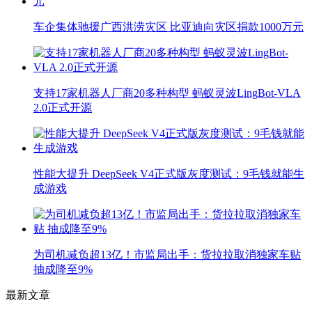
车企集体驰援广西洪涝灾区 比亚迪向灾区捐款1000万元
支持17家机器人厂商20多种构型 蚂蚁灵波LingBot-VLA
2.0正式开源
性能大提升 DeepSeek V4正式版灰度测试：9毛钱就能生
成游戏
为司机减负超13亿！市监局出手：货拉拉取消独家车贴
抽成降至9%
最新文章