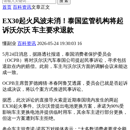
搜 索
首页
百科资讯
文章正文
EX30起火风波未消！泰国监管机构将起
诉沃尔沃 车主要求退款
懂副业
百科资讯
2026-05-24 19:30:03
16
5月24日消息，据路透社报道，泰国消费者保护委员会
（OCPB）将对沃尔沃汽车泰国公司提起民事诉讼，寻求包括
退款在内的赔偿。此前，车主与沃尔沃方面的调解会议未能达
成一致。
OCPB主席普罗德姆猜·本春阿鲁艾透露，委员会已就是否起诉
达成决议，将以个案方式推进民事诉讼。
据悉，此次诉讼的直接导火索是近期泰国境内发生的两起
EX30起火事件。沃尔沃曾提出电池更换方案，承诺为90%受
影响车主更换电池并提供临时用车，其余车主进行部分更换，
但这一方案遭到车主拒绝。
参会车主坦查诺·诺苏万对媒体表示：“大多数消费者要求全额