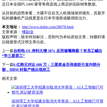
总日本全国约 2400 家零售商及线上商店的实际销售数据。
从目前的趋势来看，大疆不仅在无人机领域保持领先，其新开
拓的摄像机产品线更是在日本市场形成极强统治力。
本文地址：
http://www.dohts.com/28078.html
文章来源：
懂副业
版权声明：
除非特别标注，否则均为本站原创文章，转载时请
以链接形式注明文章出处。
上一篇
台积电 Q1 净利大增 58% 反而被曝降薪？有员工喊出
“学三星罢工”
下一篇
6 亿韩元对比 600 万：三星奖金百倍差距引发内部分
裂，HBM 封装产线出现怠工
相关文章
深圳理工大学拟逐步取消大学英语：AI人工智能已可替
代 死记硬背没用