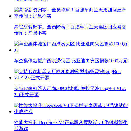
高管薪资归零、全员降薪！百强车商兰天集团回应暴雷
传闻：消息不实
车企集体驰援广西洪涝灾区 比亚迪向灾区捐款1000万元
支持17家机器人厂商20多种构型 蚂蚁灵波LingBot-VLA
2.0正式开源
性能大提升 DeepSeek V4正式版灰度测试：9毛钱就能生
成游戏