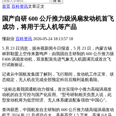
搜 索
首页
百科资讯
文章正文
国产自研 600 公斤推力级涡扇发动机首飞
成功，将用于无人机等产品
懂副业
百科资讯
2026-05-24 18:13:57
18
5 月 23 日消息，据央视新闻今日报道，5 月 23 日，内蒙古锡
林郭勒盟上空传来轰鸣声：由我国自主研制的 600 公斤推力级
F406 涡扇发动机，双发配装先进气象无人机圆满完成首次飞
行试验验证。
记者从中国航发集团了解到，飞行期间，发动机工作正常、状
态稳定，无人机在完成全部预定科目后顺利返航着陆。
“这标志着我国通航动力领域，首次实现中小推力高端涡扇发
动机的自主可控与国产化应用。”型号研制相关负责人说，此
型发动机将为低空经济、无人体系建设配备强劲“中国心”。
查询获悉，中国航发自主研制的 600 公斤推力级高端涡扇发动
机于 2024 年 12 月成功点火，具有高空 1.5 万米、高速 0.8 马