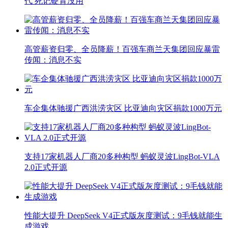
代 死记硬背没用
高管薪资归零、全员降薪！百强车商兰天集团回应暴雷
传闻：消息不实
车企集体驰援广西洪涝灾区 比亚迪向灾区捐款1000万元
支持17家机器人厂商20多种构型 蚂蚁灵波LingBot-VLA
2.0正式开源
性能大提升 DeepSeek V4正式版灰度测试：9毛钱就能生
成游戏