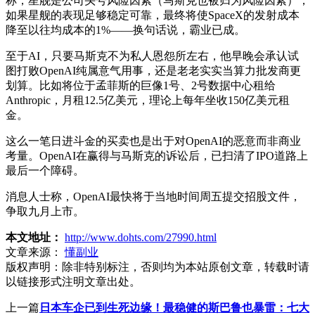
称，星舰是公司头号风险因素（马斯克也被归为风险因素），
如果星舰的表现足够稳定可靠，最终将使SpaceX的发射成本
降至以往均成本的1%——换句话说，霸业已成。
至于AI，只要马斯克不为私人恩怨所左右，他早晚会承认试
图打败OpenAI纯属意气用事，还是老老实实当算力批发商更
划算。比如将位于孟菲斯的巨像1号、2号数据中心租给
Anthropic，月租12.5亿美元，理论上每年坐收150亿美元租
金。
这么一笔日进斗金的买卖也是出于对OpenAI的恶意而非商业
考量。OpenAI在赢得与马斯克的诉讼后，已扫清了IPO道路上
最后一个障碍。
消息人士称，OpenAI最快将于当地时间周五提交招股文件，
争取九月上市。
本文地址：
http://www.dohts.com/27990.html
文章来源：
懂副业
版权声明：
除非特别标注，否则均为本站原创文章，转载时请
以链接形式注明文章出处。
上一篇
日本车企已到生死边缘！最稳健的斯巴鲁也暴雷：七大