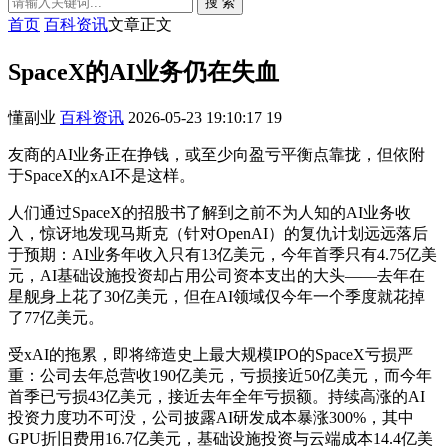
搜 索
首页
百科资讯
文章正文
SpaceX的AI业务仍在失血
懂副业
百科资讯
2026-05-23 19:10:17
19
友商的AI业务正在挣钱，或至少向盈亏平衡点靠拢，但依附
于SpaceX的xAI不是这样。
人们通过SpaceX的招股书了解到之前不为人知的AI业务收
入，惊讶地发现马斯克（针对OpenAI）的复仇计划远远落后
于预期：AI业务年收入只有13亿美元，今年首季只有4.75亿美
元，AI基础设施投资却占用公司资本支出的大头——去年在
星舰身上花了30亿美元，但在AI领域仅今年一个季度就花掉
了77亿美元。
受xAI的拖累，即将缔造史上最大规模IPO的SpaceX亏损严
重：公司去年总营收190亿美元，亏损接近50亿美元，而今年
首季已亏损43亿美元，接近去年全年亏损额。持续高涨的AI
投资力度功不可没，公司披露AI研发成本暴涨300%，其中
GPU折旧费用16.7亿美元，基础设施投资与云端成本14.4亿美