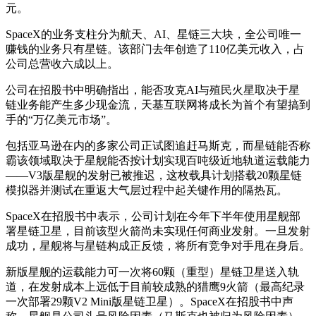
元。
SpaceX的业务支柱分为航天、AI、星链三大块，全公司唯一
赚钱的业务只有星链。该部门去年创造了110亿美元收入，占
公司总营收六成以上。
公司在招股书中明确指出，能否攻克AI与殖民火星取决于星
链业务能产生多少现金流，天基互联网将成长为首个有望搞到
手的“万亿美元市场”。
包括亚马逊在内的多家公司正试图追赶马斯克，而星链能否称
霸该领域取决于星舰能否按计划实现百吨级近地轨道运载能力
——V3版星舰的发射已被推迟，这枚载具计划搭载20颗星链
模拟器并测试在重返大气层过程中起关键作用的隔热瓦。
SpaceX在招股书中表示，公司计划在今年下半年使用星舰部
署星链卫星，目前该型火箭尚未实现任何商业发射。一旦发射
成功，星舰将与星链构成正反馈，将所有竞争对手甩在身后。
新版星舰的运载能力可一次将60颗（重型）星链卫星送入轨
道，在发射成本上远低于目前较成熟的猎鹰9火箭（最高纪录
一次部署29颗V2 Mini版星链卫星）。SpaceX在招股书中声