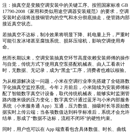
注：抽真空是变频空调安装中的关键工序。按照国家标准 GB
17790-2008《家用和类似用途空调器安装规范》的要求，空调
安装时必须将连接铜管内的空气和水分彻底抽走，使管路内部
接近真空状态。
若抽真空不达标，制冷效果将明显下降、耗电量上升，严重时
可能引发冰堵甚至腐蚀系统、损坏压缩机，影响空调使用寿
命。
然而长期以来，空调安装抽真空环节高度依赖安装师傅的操作
与自觉，传统方式下使用真空泵搭配机械表、由人工看表计
时，无数据、无记录，成为“黑盒”工序，消费者也难以核验。
为从根源解决这一问题，小米在空调行业率先搭建了全链路数
字化抽真空监控系统。今年 2 月前后，小米陆续为安装师傅标
配了智能数字真空计设备，取代传统机械表，能够实时监测管
路内微米级的压力变化；数字真空计通过蓝牙与小米内部服务
系统（小米服务通 App）互通，压力数值、抽吸时长等原始数
据实时上传云端；当各项数值达到科学标准后，系统才会允许
结单，形成了“数据不达标，流程不闭环”的硬性约束。
同时，用户也可以在 App 端查看包含具体数值、时长、曲线