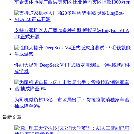
车企集体驰援广西洪涝灾区 比亚迪向灾区捐款1000万元
支持17家机器人厂商20多种构型 蚂蚁灵波LingBot-VLA
2.0正式开源
性能大提升 DeepSeek V4正式版灰度测试：9毛钱就能生
成游戏
为司机减负超13亿！市监局出手：货拉拉取消独家车贴
抽成降至9%
最新文章