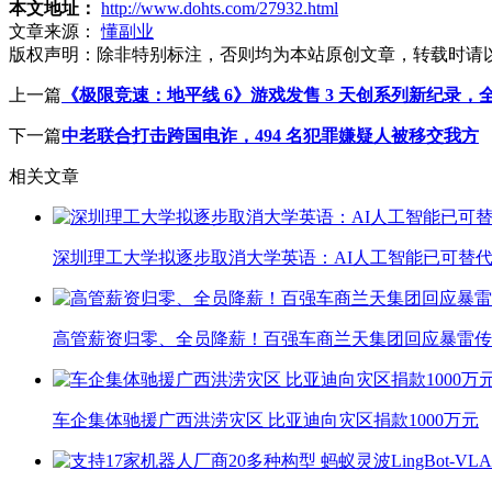
本文地址：
http://www.dohts.com/27932.html
文章来源：
懂副业
版权声明：
除非特别标注，否则均为本站原创文章，转载时请
上一篇
《极限竞速：地平线 6》游戏发售 3 天创系列新纪录，全球
下一篇
中老联合打击跨国电诈，494 名犯罪嫌疑人被移交我方
相关文章
深圳理工大学拟逐步取消大学英语：AI人工智能已可替代
高管薪资归零、全员降薪！百强车商兰天集团回应暴雷传
车企集体驰援广西洪涝灾区 比亚迪向灾区捐款1000万元