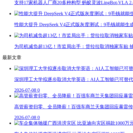
支持17家机器人厂商20多种构型 蚂蚁灵波LingBot-VLA 
性能大提升 DeepSeek V4正式版灰度测试：9毛钱就能生
为司机减负超13亿！市监局出手：货拉拉取消独家车贴 抽
最新文章
深圳理工大学拟逐步取消大学英语：AI人工智能已可替
2026-07-08
0
高管薪资归零、全员降薪！百强车商兰天集团回应暴雷传
2026-07-08
0