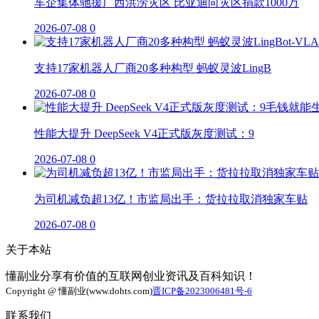
车企集体驰援广西洪涝灾区 比亚迪向灾区捐款1000万
2026-07-08
0
支持17家机器人厂商20多种构型 蚂蚁灵波LingB
2026-07-08
0
性能大提升 DeepSeek V4正式版灰度测试：9
2026-07-08
0
为司机减负超13亿！市监局出手：货拉拉取消独家车贴
2026-07-08
0
关于本站
懂副业分享有价值的互联网创业资讯及百科知识！
Copyright @ 懂副业(www.dohts.com)
晋ICP备2023006481号-6
联系我们