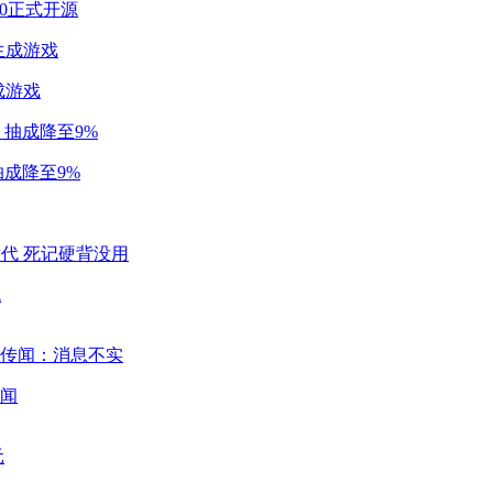
2.0正式开源
成游戏
成降至9%
代
闻