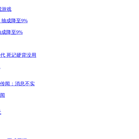
成游戏
成降至9%
代
闻