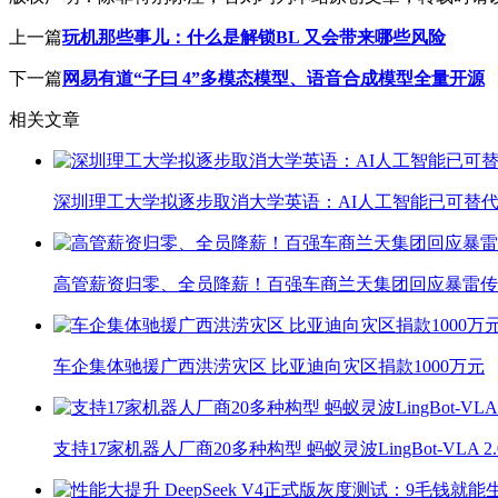
上一篇
玩机那些事儿：什么是解锁BL 又会带来哪些风险
下一篇
网易有道“子曰 4”多模态模型、语音合成模型全量开源
相关文章
深圳理工大学拟逐步取消大学英语：AI人工智能已可替代
高管薪资归零、全员降薪！百强车商兰天集团回应暴雷传
车企集体驰援广西洪涝灾区 比亚迪向灾区捐款1000万元
支持17家机器人厂商20多种构型 蚂蚁灵波LingBot-VLA 