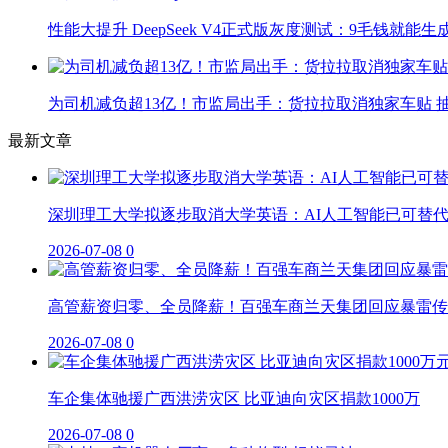
性能大提升 DeepSeek V4正式版灰度测试：9毛钱就能生
为司机减负超13亿！市监局出手：货拉拉取消独家车贴 抽
最新文章
深圳理工大学拟逐步取消大学英语：AI人工智能已可替
2026-07-08
0
高管薪资归零、全员降薪！百强车商兰天集团回应暴雷传
2026-07-08
0
车企集体驰援广西洪涝灾区 比亚迪向灾区捐款1000万
2026-07-08
0