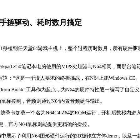
64！纯手搓驱动、耗时数月搞定
ows CE 2.11移植到任天堂64游戏主机上，整个过程历时数月，所
pad Z50笔记本电脑使用的MIPS处理器与N64相同，而那台笔记本
项目中写道：“这是一个没人要求的终极挑战，在N64上跑Window
form Builder工具作为起点，为N64的硬件特性逐一编写了自定
为鼠标控制，音频则通过N64内置音频硬件输出。
 64 X7烧录卡加载一个名为N64C4.Z64的ROM运行，开机后
键，官方N64鼠标则能提供更精确的操控。
示视频中展示了利用N64图形硬件运行的3D旋转立方体demo，以及一