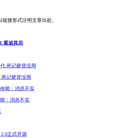
以链接形式注明文章出处。
CL紧追其后
 死记硬背没用
闻：消息不实