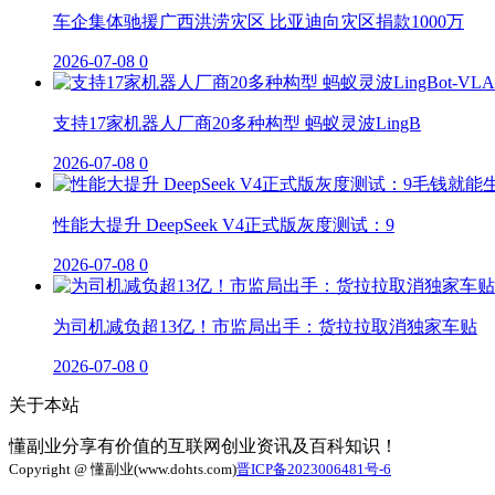
车企集体驰援广西洪涝灾区 比亚迪向灾区捐款1000万
2026-07-08
0
支持17家机器人厂商20多种构型 蚂蚁灵波LingB
2026-07-08
0
性能大提升 DeepSeek V4正式版灰度测试：9
2026-07-08
0
为司机减负超13亿！市监局出手：货拉拉取消独家车贴
2026-07-08
0
关于本站
懂副业分享有价值的互联网创业资讯及百科知识！
Copyright @ 懂副业(www.dohts.com)
晋ICP备2023006481号-6