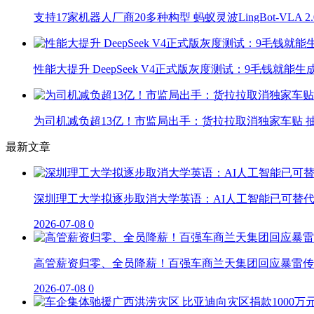
支持17家机器人厂商20多种构型 蚂蚁灵波LingBot-VLA 
性能大提升 DeepSeek V4正式版灰度测试：9毛钱就能生
为司机减负超13亿！市监局出手：货拉拉取消独家车贴 抽
最新文章
深圳理工大学拟逐步取消大学英语：AI人工智能已可替
2026-07-08
0
高管薪资归零、全员降薪！百强车商兰天集团回应暴雷传
2026-07-08
0