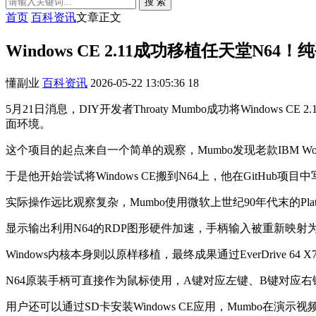
搜 索
首页
百科资讯
文章正文
Windows CE 2.11成功移植任天堂N
懂副业
百科资讯
2026-05-22 13:05:36
18
5月21日消息，DIY开发者Throaty Mumbo成功将Wind
面环境。
这个项目的起点来自一个简单的观察，Mumbo发现老款IBM Work
于是他开始尝试将Windows CE搬到N64上，他在GitHub
实际操作远比观察复杂，Mumbo使用微软上世纪90年代末的Plat
显示输出利用N64的RDP图形硬件加速，手柄输入被重新映射
Windows内核本身则以原样移植，最终成果通过EverDrive
N64原装手柄可直接作为鼠标使用，A键对应左键、B键对应右
用户还可以通过SD卡安装Windows CE应用，Mumbo在演