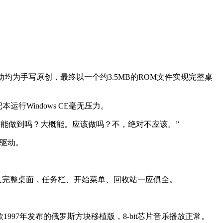
有硬件驱动均为手写原创，最终以一个约3.5MB的ROM文件实现完整桌
运行Windows CE毫无压力。
s CE。能做到吗？大概能。应该做吗？不，绝对不应该。”
义驱动。
数秒内进入完整桌面，任务栏、开始菜单、回收站一应俱全。
款1997年发布的俄罗斯方块移植版，8-bit芯片音乐播放正常。