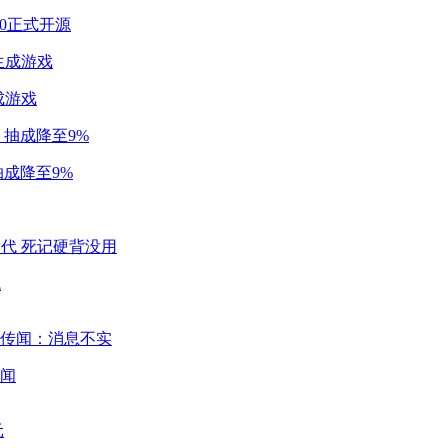
2.0正式开源
成游戏
成降至9%
代
闻